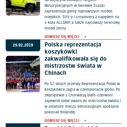
Na Międzynarodowych Targach
Motoryzacyjnych w Genewie Suzuki
zaprezentuje gamę najnowszych modeli:
miejskich, SUV-y i crossovery z napędem na
4 koła ALLGRIP, a także najnowszy terenowy
model Jimny.
DOWIEDZ SIĘ WIĘCEJ
Polska reprezentacja
25.02.2019
koszykówki
zakwalifikowała się do
mistrzostw świata w
Chinach
Po 52 latach przerwy Reprezentacja Polski w
koszykówce zagra w czempionacie globu. Po
zwycięstwie z Chorwacją biało-czerwoni
zapewnili sobie awans do mistrzostw świata i
w ostatnim meczu eliminacyjnym spokojnie
pokonali Holandię.
DOWIEDZ SIĘ WIĘCEJ