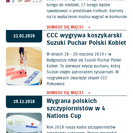
lutego do niedzieli, 17 lutego będzie
rywalizować o prestiżowe trofeum. Karnety
na to wydarzenie można wygrać w konkursie
organizowanym przez Suzuki.
DOWIEDZ SIĘ WIĘCEJ
CCC wygrywa koszykarski
21.01.2019
Suzuki Puchar Polski Kobiet
W dniach 18 - 20 stycznia 2019 r. w
Bydgoszczy odbył się Suzuki Puchar Polski
Kobiet. To pierwsze edycja pucharu, którą
Suzuki objęło patronatem tytularnym. W
rozgrywkach zwyciężył zespół CCC
Polkowice.
DOWIEDZ SIĘ WIĘCEJ
Wygrana polskich
29.12.2018
szczypiornistów w 4
Nations Cup
Rok 2018 nasza kadra szczypiornistów