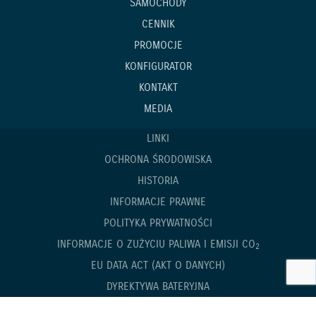
SAMOCHODY
CENNIK
PROMOCJE
KONFIGURATOR
KONTAKT
MEDIA
LINKI
OCHRONA ŚRODOWISKA
HISTORIA
INFORMACJE PRAWNE
POLITYKA PRYWATNOŚCI
INFORMACJE O ZUŻYCIU PALIWA I EMISJI CO
2
EU DATA ACT (AKT O DANYCH)
DYREKTYWA BATERYJNA
STRATEGIA PODATKOWA