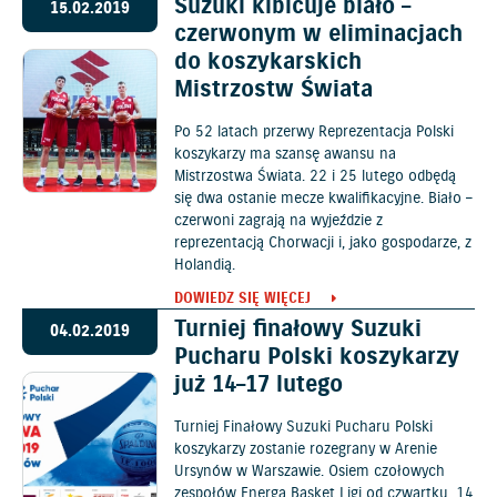
Suzuki kibicuje biało –
15.02.2019
czerwonym w eliminacjach
do koszykarskich
Mistrzostw Świata
Po 52 latach przerwy Reprezentacja Polski
koszykarzy ma szansę awansu na
Mistrzostwa Świata. 22 i 25 lutego odbędą
się dwa ostanie mecze kwalifikacyjne. Biało –
czerwoni zagrają na wyjeździe z
reprezentacją Chorwacji i, jako gospodarze, z
Holandią.
DOWIEDZ SIĘ WIĘCEJ
Turniej finałowy Suzuki
04.02.2019
Pucharu Polski koszykarzy
już 14–17 lutego
Turniej Finałowy Suzuki Pucharu Polski
koszykarzy zostanie rozegrany w Arenie
Ursynów w Warszawie. Osiem czołowych
zespołów Energa Basket Ligi od czwartku, 14