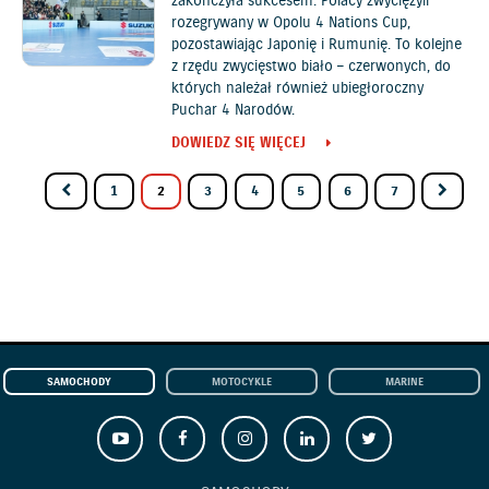
zakończyła sukcesem. Polacy zwyciężyli
rozegrywany w Opolu 4 Nations Cup,
pozostawiając Japonię i Rumunię. To kolejne
z rzędu zwycięstwo biało – czerwonych, do
których należał również ubiegłoroczny
Puchar 4 Narodów.
DOWIEDZ SIĘ WIĘCEJ
1
2
3
4
5
6
7
SAMOCHODY
MOTOCYKLE
MARINE