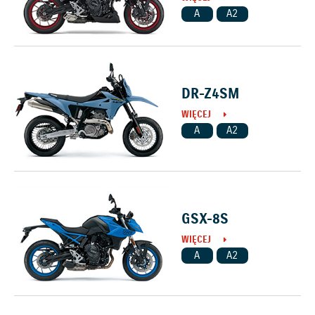
A
A2
DR-Z4SM
WIĘCEJ
A
A2
GSX-8S
WIĘCEJ
A
A2