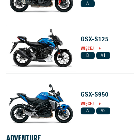
A
GSX-S125
WIĘCEJ
B
A1
GSX-S950
WIĘCEJ
A
A2
ADVENTURE