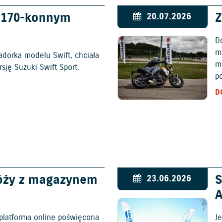
w 170-konnym
Z
20.07.2026
D
mo
adorka modelu Swift, chciała
m
ję Suzuki Swift Sport.
p
D
óży z magazynem
S
23.06.2026
platforma online poświęcona
Je