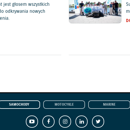
at jest głosem wszystkich
S
c do odkrywania nowych
mł
enia.
D
SAMOCHODY
MOTOCYKLE
MARINE