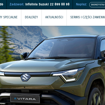
sób
Zadzwoń:
Infolinia Suzuki
22 899 88 98
Napisz:
Y SPECJALNE
DEALERZY
AKTUALNOŚCI
SERWIS I CZĘŚCI ZAMIENN