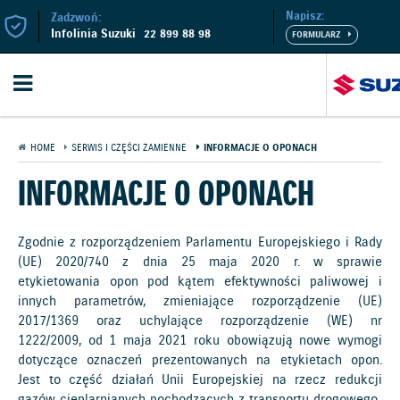
Napisz:
Zadzwoń:
Infolinia Suzuki
22 899 88 98
HOME
SERWIS I CZĘŚCI ZAMIENNE
INFORMACJE O OPONACH
INFORMACJE O OPONACH
Zgodnie z rozporządzeniem Parlamentu Europejskiego i Rady
(UE) 2020/740 z dnia 25 maja 2020 r. w sprawie
etykietowania opon pod kątem efektywności paliwowej i
innych parametrów, zmieniające rozporządzenie (UE)
2017/1369 oraz uchylające rozporządzenie (WE) nr
1222/2009, od 1 maja 2021 roku obowiązują nowe wymogi
dotyczące oznaczeń prezentowanych na etykietach opon.
Jest to część działań Unii Europejskiej na rzecz redukcji
gazów cieplarnianych pochodzących z transportu drogowego.