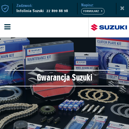
Napisz:
Zadzwoń:
Infolinia Suzuki
22 899 88 98
Gwarancja Suzuki