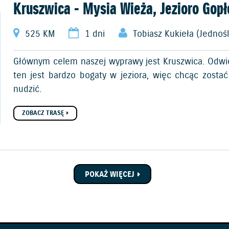
Kruszwica - Mysia Wieża, Jezioro Gopł
525 KM
1 dni
Tobiasz Kukieła (Jednoś
Głównym celem naszej wyprawy jest Kruszwica. Odwied
ten jest bardzo bogaty w jeziora, więc chcąc zosta
nudzić.
ZOBACZ TRASĘ
POKAŻ WIĘCEJ