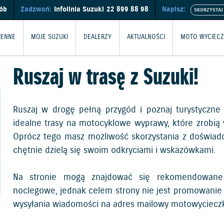
sób
Zadzwoń:
Infolinia Suzuki
22 899 88 98
Napisz:
IENNE
MOJE SUZUKI
DEALERZY
AKTUALNOŚCI
MOTO WYCIECZ
Ruszaj w trasę z Suzuki!
Ruszaj w drogę pełną przygód i poznaj turystyczne 
idealne trasy na motocyklowe wyprawy, które zrobią 
Oprócz tego masz możliwość skorzystania z doświad
chętnie dzielą się swoim odkryciami i wskazówkami.
Na stronie mogą znajdować się rekomendowane 
noclegowe, jednak celem strony nie jest promowanie
wysyłania wiadomości na adres mailowy
motowycieczk