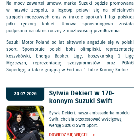
Na mocy zawartej umowy, marka Suzuki będzie promowana
w nazwie zespołu, a logotyp pojawi się na oficjalnych
strojach meczowych oraz w trakcie spotkań 1 ligi polskiej
piłki ręcznej kobiet. Umowa sponsoringowa została
podpisana na okres roczny z możliwością przedłużenia.
Suzuki Motor Poland od lat aktywnie angażuje się w polski
sport. Sponsoruje polski boks olimpijski, reprezentację
koszykówki, Energa Basket Ligę, koszykarską 1 Ligę
Mężczyzn, reprezentację szczypiornistów oraz PGNiG
Superligę, a także grającą w Fortuna 1 Lidze Koronę Kielce.
Sylwia Dekiert w 170-
30.07.2026
konnym Suzuki Swift
Sylwia Dekiert, nasza ambasadorka modelu
Swift, chciała przetestować wyścigową
wersję Suzuki Swift Sport.
DOWIEDZ SIĘ WIĘCEJ