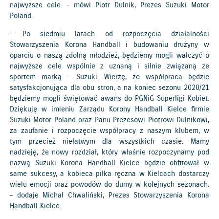
najwyższe cele. - mówi Piotr Dulnik, Prezes Suzuki Motor
Poland.
- Po siedmiu latach od rozpoczęcia działalności
Stowarzyszenia Korona Handball i budowaniu drużyny w
oparciu o naszą zdolną młodzież, będziemy mogli walczyć o
najwyższe cele wspólnie z uznaną i silnie związaną ze
sportem marką – Suzuki. Wierzę, że współpraca będzie
satysfakcjonująca dla obu stron, a na koniec sezonu 2020/21
będziemy mogli świętować awans do PGNiG Superligi Kobiet.
Dziękuję w imieniu Zarządu Korony Handball Kielce firmie
Suzuki Motor Poland oraz Panu Prezesowi Piotrowi Dulnikowi,
za zaufanie i rozpoczęcie współpracy z naszym klubem, w
tym przecież niełatwym dla wszystkich czasie. Mamy
nadzieję, że nowy rozdział, który właśnie rozpoczynamy pod
nazwą Suzuki Korona Handball Kielce będzie obfitował w
same sukcesy, a kobieca piłka ręczna w Kielcach dostarczy
wielu emocji oraz powodów do dumy w kolejnych sezonach.
– dodaje Michał Chwaliński, Prezes Stowarzyszenia Korona
Handball Kielce.