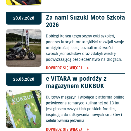
Za nami Suzuki Moto Szkoła
20.07.2026
2026
Dobiegł końca tegoroczny cykl szkoleń,
podczas których motocykliści rozwijali swoje
umiejętności, lepiej poznali możliwości
swoich jednośladów oraz zdobyli wiedzę
podwyższającą bezpieczeństwo na drogach.
DOWIEDZ SIĘ WIĘCEJ
e VITARA w podróży z
25.06.2026
magazynem KUKBUK
Kultowy magazyn i wiodąca platforma online
poświęcona tematyce kulinarnej od 13 lat
jest głosem wszystkich polskich foodies,
inspirując do odkrywania nowych smaków i
celebrowania jedzenia.
DOWIEDZ SIĘ WIĘCEJ