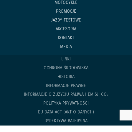
MOTOCYKLE
PROMOCJE
JAZDY TESTOWE
AKCESORIA
KONTAKT
MEDIA
LINKI
OCHRONA ŚRODOWISKA
HISTORIA
INFORMACJE PRAWNE
INFORMACJE O ZUŻYCIU PALIWA I EMISJI CO
2
POLITYKA PRYWATNOŚCI
EU DATA ACT (AKT O DANYCH)
DYREKTYWA BATERYJNA
STRATEGIA PODATKOWA