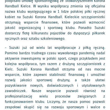
podpisało umowę sponsoringową ze Stowarzyszeniem Korona
Handball Kielce. W wyniku współpracy zmienia się oficjalna
nazwa klubu występującego w 1 lidze polskiej piłki ręcznej
kobiet na Suzuki Korona Handball. Kieleckie szczypiornistki
otrzymają wsparcie finansowe, które pozwoli wzmocnić
jakość organizacyjną i sportową klubu. Ponadto Suzuki
dostarczy flotę kilkunastu pojazdów do dyspozycji piłkarek
ręcznych oraz sztabu szkoleniowego.
- Suzuki już od wielu lat współpracuje z piłką ręczną.
Pomimo bardzo trudnego czasu wywołanego pandemią nadal
aktywnie inwestujemy w polski sport, czego przykładem jest
kolejna współpraca, tym razem z drużyną szczypiornistek z
Kielc. Suzuki Korona Handball otrzyma od nas mocne
wsparcie, które zapewni stabilność finansową i umożliwi
rozwój jakości sportowej drużyny, a także ułatwi
pozyskiwanie nowych, doświadczonych i utytułowanych
zawodniczek. Nasze wsparcie pozwoli również na
profesjonalizację wielu procesów związanych z
funkcjonowaniem klubu. Liczymy, że nasza pomoc pozwoli
zespołowi skupić się na rozwoju sportowym i walce o