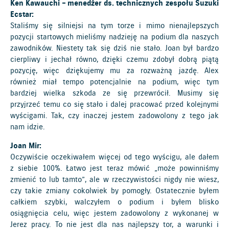
Ken Kawauchi – menedżer ds. technicznych zespołu Suzuki
Ecstar:
Staliśmy się silniejsi na tym torze i mimo nienajlepszych
pozycji startowych mieliśmy nadzieję na podium dla naszych
zawodników. Niestety tak się dziś nie stało. Joan był bardzo
cierpliwy i jechał równo, dzięki czemu zdobył dobrą piątą
pozycję, więc dziękujemy mu za rozważną jazdę. Alex
również miał tempo potencjalnie na podium, więc tym
bardziej wielka szkoda ze się przewrócił. Musimy się
przyjrzeć temu co się stało i dalej pracować przed kolejnymi
wyścigami. Tak, czy inaczej jestem zadowolony z tego jak
nam idzie.
Joan Mir:
Oczywiście oczekiwałem więcej od tego wyścigu, ale dałem
z siebie 100%. Łatwo jest teraz mówić „może powinniśmy
zmienić to lub tamto”, ale w rzeczywistości nigdy nie wiesz,
czy takie zmiany cokolwiek by pomogły. Ostatecznie byłem
całkiem szybki, walczyłem o podium i byłem blisko
osiągnięcia celu, więc jestem zadowolony z wykonanej w
Jerez pracy. To nie jest dla nas najlepszy tor, a warunki i