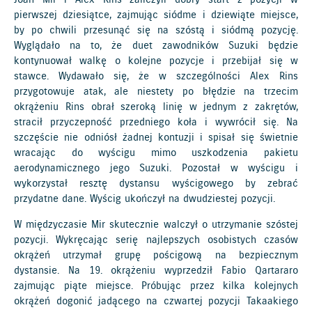
Joan Mir i Alex Rins zaliczyli dobry start z pozycji w
pierwszej dziesiątce, zajmując siódme i dziewiąte miejsce,
by po chwili przesunąć się na szóstą i siódmą pozycję.
Wyglądało na to, że duet zawodników Suzuki będzie
kontynuował walkę o kolejne pozycje i przebijał się w
stawce. Wydawało się, że w szczególności Alex Rins
przygotowuje atak, ale niestety po błędzie na trzecim
okrążeniu Rins obrał szeroką linię w jednym z zakrętów,
stracił przyczepność przedniego koła i wywrócił się. Na
szczęście nie odniósł żadnej kontuzji i spisał się świetnie
wracając do wyścigu mimo uszkodzenia pakietu
aerodynamicznego jego Suzuki. Pozostał w wyścigu i
wykorzystał resztę dystansu wyścigowego by zebrać
przydatne dane. Wyścig ukończył na dwudziestej pozycji.
W międzyczasie Mir skutecznie walczył o utrzymanie szóstej
pozycji. Wykręcając serię najlepszych osobistych czasów
okrążeń utrzymał grupę pościgową na bezpiecznym
dystansie. Na 19. okrążeniu wyprzedził Fabio Qartararo
zajmując piąte miejsce. Próbując przez kilka kolejnych
okrążeń dogonić jadącego na czwartej pozycji Takaakiego