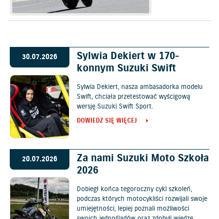
Sylwia Dekiert w 170-
30.07.2026
konnym Suzuki Swift
Sylwia Dekiert, nasza ambasadorka modelu
Swift, chciała przetestować wyścigową
wersję Suzuki Swift Sport.
DOWIEDZ SIĘ WIĘCEJ
Za nami Suzuki Moto Szkoła
20.07.2026
2026
Dobiegł końca tegoroczny cykl szkoleń,
podczas których motocykliści rozwijali swoje
umiejętności, lepiej poznali możliwości
swoich jednośladów oraz zdobyli wiedzę