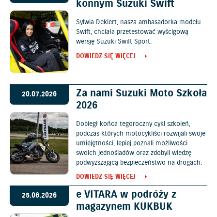
konnym Suzuki Swift
Sylwia Dekiert, nasza ambasadorka modelu
Swift, chciała przetestować wyścigową
wersję Suzuki Swift Sport.
DOWIEDZ SIĘ WIĘCEJ
Za nami Suzuki Moto Szkoła
20.07.2026
2026
Dobiegł końca tegoroczny cykl szkoleń,
podczas których motocykliści rozwijali swoje
umiejętności, lepiej poznali możliwości
swoich jednośladów oraz zdobyli wiedzę
podwyższającą bezpieczeństwo na drogach.
DOWIEDZ SIĘ WIĘCEJ
e VITARA w podróży z
25.06.2026
magazynem KUKBUK