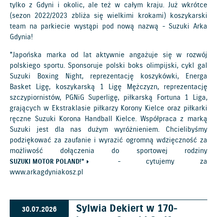
tylko z Gdyni i okolic, ale też w całym kraju. Już wkrótce
(sezon 2022/2023 zbliża się wielkimi krokami) koszykarski
team na parkiecie wystąpi pod nową nazwą - Suzuki Arka
Gdynia!
"Japońska marka od lat aktywnie angażuje się w rozwój
polskiego sportu. Sponsoruje polski boks olimpijski, cykl gal
Suzuki Boxing Night, reprezentację koszykówki, Energa
Basket Ligę, koszykarską 1 Ligę Mężczyzn, reprezentację
szczypiornistów, PGNiG Superligę, piłkarską Fortuna 1 Liga,
grających w Ekstraklasie piłkarzy Korony Kielce oraz piłkarki
ręczne Suzuki Korona Handball Kielce. Współpraca z marką
Suzuki jest dla nas dużym wyróżnieniem. Chcielibyśmy
podziękować za zaufanie i wyrazić ogromną wdzięczność za
możliwość dołączenia do sportowej rodziny
- cytujemy za
SUZUKI MOTOR POLAND!"
www.arkagdyniakosz.pl
Sylwia Dekiert w 170-
30.07.2026