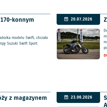
w 170-konnym
Z
20.07.2026
D
mo
adorka modelu Swift, chciała
m
ję Suzuki Swift Sport.
p
D
óży z magazynem
S
23.06.2026