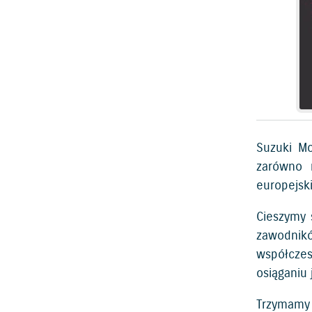
Suzuki Mo
zarówno 
europejski
Cieszymy 
zawodnikó
współcze
osiąganiu 
Trzymamy 