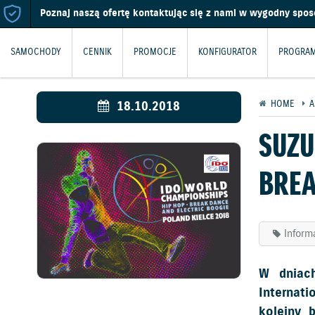
Poznaj naszą ofertę kontaktując się z nami w wygodny spo
SAMOCHODY
CENNIK
PROMOCJE
KONFIGURATOR
PROGRAM
18.10.2018
HOME
A
SUZU
BREA
Inform
W dniach
Internati
kolejny 