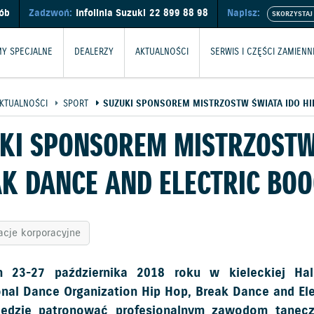
sób
Zadzwoń:
Infolinia Suzuki
22 899 88 98
Napisz:
Y SPECJALNE
DEALERZY
AKTUALNOŚCI
SERWIS I CZĘŚCI ZAMIENN
KTUALNOŚCI
SPORT
SUZUKI SPONSOREM MISTRZOSTW ŚWIATA IDO HIP
KI SPONSOREM MISTRZOSTW 
K DANCE AND ELECTRIC BOO
acje korporacyjne
 23-27 października 2018 roku w kieleckiej Ha
onal Dance Organization Hip Hop, Break Dance and Ele
będzie patronować profesjonalnym zawodom tanec