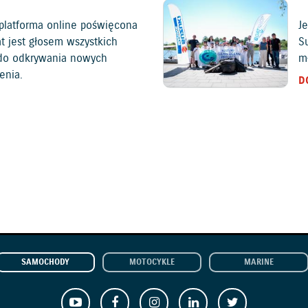
platforma online poświęcona
Je
at jest głosem wszystkich
S
c do odkrywania nowych
mł
enia.
D
SAMOCHODY
MOTOCYKLE
MARINE