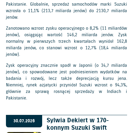
Pakistanie. Globalnie, sprzedaż samochodów marki Suzuki
wzrosła o 11,1% (213,7 miliarda jenów) do 2130,7 miliarda
jenów.
Zanotowano wzrost zysku operacyjnego o 8,2% (11 miliardów
jenów), osiągając wartość 146,2 miliarda jenów. Zysk
normalny w pierwszych trzech kwartałach wyniósł 162,8
miliarda jenów, co stanowi wzrost o 12,7% (18,4 miliarda
jenów).
Zysk operacyjny znacznie spadł w Japonii (o 34,7 miliarda
jenów), co spowodowane jest podniesieniem wydatków na
badania i rozwój, lecz także deprecjacją kursu jena.
Niemniej, rynek azjatycki przyniósł Suzuki wzrost o 94,3%,
głównie za sprawą rosnącej sprzedaży w Indiach i
Pakistanie.
Sylwia Dekiert w 170-
30.07.2026
konnym Suzuki Swift