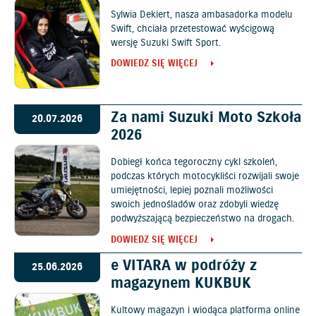
Sylwia Dekiert, nasza ambasadorka modelu
Swift, chciała przetestować wyścigową
wersję Suzuki Swift Sport.
DOWIEDZ SIĘ WIĘCEJ
Za nami Suzuki Moto Szkoła
20.07.2026
2026
Dobiegł końca tegoroczny cykl szkoleń,
podczas których motocykliści rozwijali swoje
umiejętności, lepiej poznali możliwości
swoich jednośladów oraz zdobyli wiedzę
podwyższającą bezpieczeństwo na drogach.
DOWIEDZ SIĘ WIĘCEJ
e VITARA w podróży z
25.06.2026
magazynem KUKBUK
Kultowy magazyn i wiodąca platforma online