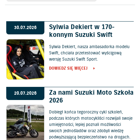
Sylwia Dekiert w 170-
30.07.2026
konnym Suzuki Swift
Sylwia Dekiert, nasza ambasadorka modelu
Swift, chciała przetestować wyścigową
wersję Suzuki Swift Sport.
DOWIEDZ SIĘ WIĘCEJ
Za nami Suzuki Moto Szkoła
20.07.2026
2026
Dobiegł końca tegoroczny cykl szkoleń,
podczas których motocykliści rozwijali swoje
umiejętności, lepiej poznali możliwości
swoich jednośladów oraz zdobyli wiedzę
podwyższającą bezpieczeństwo na drogach.