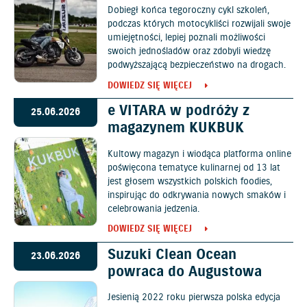
Dobiegł końca tegoroczny cykl szkoleń,
podczas których motocykliści rozwijali swoje
umiejętności, lepiej poznali możliwości
swoich jednośladów oraz zdobyli wiedzę
podwyższającą bezpieczeństwo na drogach.
DOWIEDZ SIĘ WIĘCEJ
e VITARA w podróży z
25.06.2026
magazynem KUKBUK
Kultowy magazyn i wiodąca platforma online
poświęcona tematyce kulinarnej od 13 lat
jest głosem wszystkich polskich foodies,
inspirując do odkrywania nowych smaków i
celebrowania jedzenia.
DOWIEDZ SIĘ WIĘCEJ
Suzuki Clean Ocean
23.06.2026
powraca do Augustowa
Jesienią 2022 roku pierwsza polska edycja