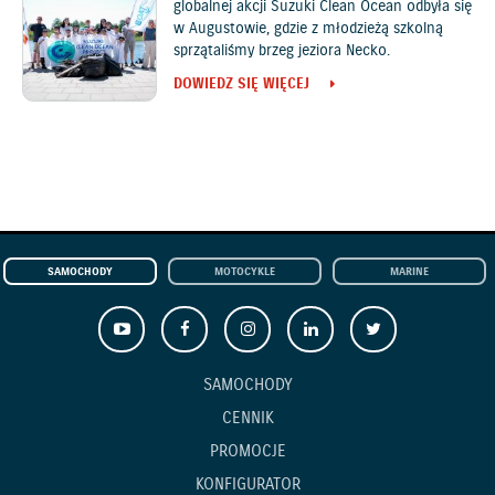
globalnej akcji Suzuki Clean Ocean odbyła się
w Augustowie, gdzie z młodzieżą szkolną
sprzątaliśmy brzeg jeziora Necko.
DOWIEDZ SIĘ WIĘCEJ
SAMOCHODY
MOTOCYKLE
MARINE
SAMOCHODY
CENNIK
PROMOCJE
KONFIGURATOR