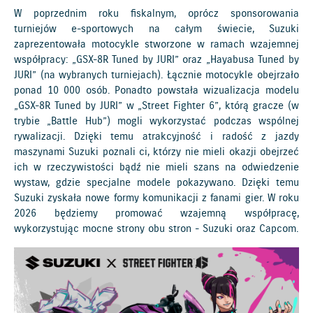
W poprzednim roku fiskalnym, oprócz sponsorowania
turniejów e-sportowych na całym świecie, Suzuki
zaprezentowała motocykle stworzone w ramach wzajemnej
współpracy: „GSX-8R Tuned by JURI” oraz „Hayabusa Tuned by
JURI” (na wybranych turniejach). Łącznie motocykle obejrzało
ponad 10 000 osób. Ponadto powstała wizualizacja modelu
„GSX-8R Tuned by JURI” w „Street Fighter 6”, którą gracze (w
trybie „Battle Hub”) mogli wykorzystać podczas wspólnej
rywalizacji. Dzięki temu atrakcyjność i radość z jazdy
maszynami Suzuki poznali ci, którzy nie mieli okazji obejrzeć
ich w rzeczywistości bądź nie mieli szans na odwiedzenie
wystaw, gdzie specjalne modele pokazywano. Dzięki temu
Suzuki zyskała nowe formy komunikacji z fanami gier. W roku
2026 będziemy promować wzajemną współpracę,
wykorzystując mocne strony obu stron - Suzuki oraz Capcom.