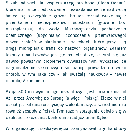
Suzuki od wielu lat wspiera akcję pro bono „Clean Ocean”,
która ma na celu edukowanie i uświadamianie, że nad wodą
śmieci są szczególnie groźne, bo ich rozpad wiąże się z
przenikaniem niebezpiecznych substancji (głównie tzw.
mikroplastiku) do wody. Mikrocząsteczki pochodzenia
chemicznego (uogólniając pochodzenia przemysłowego)
można znaleźć w planktonie i w rybach, które jemy i tą
drogą mikroplastik trafia do naszych organizmów. Zdaniem
lekarzy i naukowców jest go na tyle dużo, że stał się już
dawno poważnym problemem cywilizacyjnym. Wykazano, że
nagromadzenie szkodliwych substancji prowadzi do wielu
chorób, w tym raka czy - jak uważają naukowcy - nawet
chorobę Alzheimera.
Akcja SCO ma wymiar ogólnoświatowy – jest prowadzona od
Azji przez Amerykę po Europę (a więc i Polskę). Bierze w niej
udział już kilkanaście tysięcy wolontariuszy, a wśród nich są
również zespoły z Polski. Tym razem sprzątanie odbyło się w
okolicach Szczecina, konkretnie nad jeziorem Dąbie.
W organizację przedsięwzięcia zaangażował się handlowy