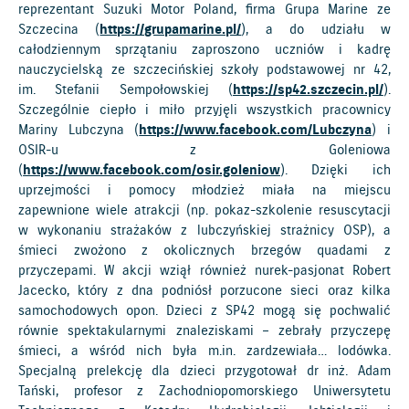
reprezentant Suzuki Motor Poland, firma Grupa Marine ze
Szczecina (
https://grupamarine.pl/
), a do udziału w
całodziennym sprzątaniu zaproszono uczniów i kadrę
nauczycielską ze szczecińskiej szkoły podstawowej nr 42,
im. Stefanii Sempołowskiej (
https://sp42.szczecin.pl/
).
Szczególnie ciepło i miło przyjęli wszystkich pracownicy
Mariny Lubczyna (
https://www.facebook.com/Lubczyna
) i
OSIR-u z Goleniowa
(
https://www.facebook.com/osir.goleniow
). Dzięki ich
uprzejmości i pomocy młodzież miała na miejscu
zapewnione wiele atrakcji (np. pokaz-szkolenie resuscytacji
w wykonaniu strażaków z lubczyńskiej strażnicy OSP), a
śmieci zwożono z okolicznych brzegów quadami z
przyczepami. W akcji wziął również nurek-pasjonat Robert
Jacecko, który z dna podniósł porzucone sieci oraz kilka
samochodowych opon. Dzieci z SP42 mogą się pochwalić
równie spektakularnymi znaleziskami – zebrały przyczepę
śmieci, a wśród nich była m.in. zardzewiała… lodówka.
Specjalną prelekcję dla dzieci przygotował dr inż. Adam
Tański, profesor z Zachodniopomorskiego Uniwersytetu