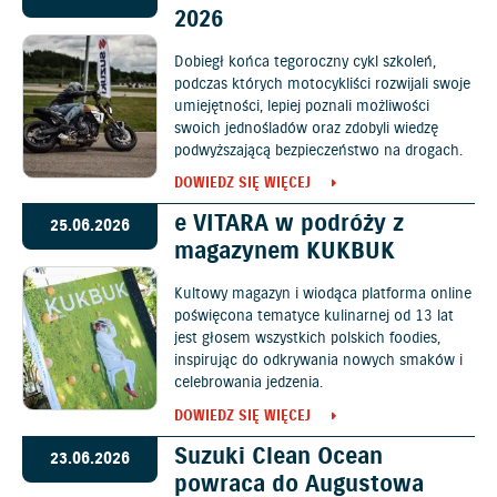
2026
Dobiegł końca tegoroczny cykl szkoleń,
podczas których motocykliści rozwijali swoje
umiejętności, lepiej poznali możliwości
swoich jednośladów oraz zdobyli wiedzę
podwyższającą bezpieczeństwo na drogach.
DOWIEDZ SIĘ WIĘCEJ
e VITARA w podróży z
25.06.2026
magazynem KUKBUK
Kultowy magazyn i wiodąca platforma online
poświęcona tematyce kulinarnej od 13 lat
jest głosem wszystkich polskich foodies,
inspirując do odkrywania nowych smaków i
celebrowania jedzenia.
DOWIEDZ SIĘ WIĘCEJ
Suzuki Clean Ocean
23.06.2026
powraca do Augustowa