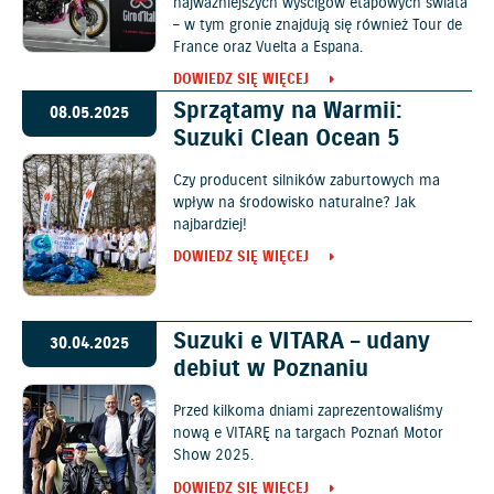
najważniejszych wyścigów etapowych świata
– w tym gronie znajdują się również Tour de
France oraz Vuelta a Espana.
DOWIEDZ SIĘ WIĘCEJ
Sprzątamy na Warmii:
08.05.2025
Suzuki Clean Ocean 5
Czy producent silników zaburtowych ma
wpływ na środowisko naturalne? Jak
najbardziej!
DOWIEDZ SIĘ WIĘCEJ
Suzuki e VITARA – udany
30.04.2025
debiut w Poznaniu
Przed kilkoma dniami zaprezentowaliśmy
nową e VITARĘ na targach Poznań Motor
Show 2025.
DOWIEDZ SIĘ WIĘCEJ