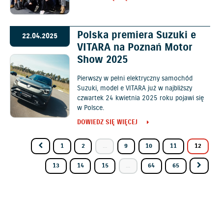
Polska premiera Suzuki e
22.04.2025
VITARA na Poznań Motor
Show 2025
Pierwszy w pełni elektryczny samochód
Suzuki, model e VITARA już w najbliższy
czwartek 24 kwietnia 2025 roku pojawi się
w Polsce.
DOWIEDZ SIĘ WIĘCEJ
1
2
...
9
10
11
12
13
14
15
...
64
65