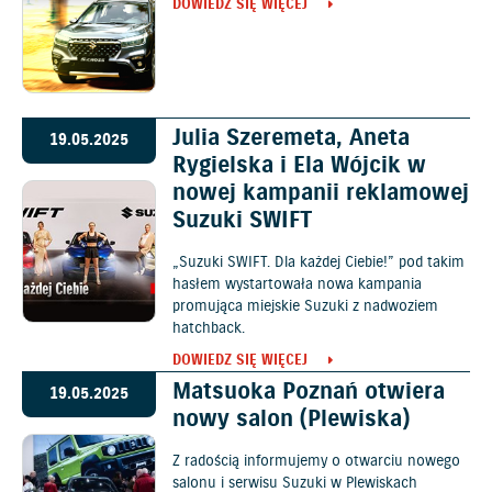
DOWIEDZ SIĘ WIĘCEJ
Julia Szeremeta, Aneta
19.05.2025
Rygielska i Ela Wójcik w
nowej kampanii reklamowej
Suzuki SWIFT
„Suzuki SWIFT. Dla każdej Ciebie!” pod takim
hasłem wystartowała nowa kampania
promująca miejskie Suzuki z nadwoziem
hatchback.
DOWIEDZ SIĘ WIĘCEJ
Matsuoka Poznań otwiera
19.05.2025
nowy salon (Plewiska)
Z radością informujemy o otwarciu nowego
salonu i serwisu Suzuki w Plewiskach