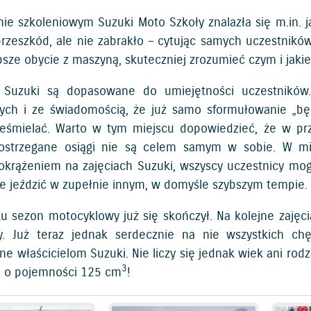
ie szkoleniowym Suzuki Moto Szkoły znalazła się m.in.
przeszkód, ale nie zabrakło – cytując samych uczestnik
psze obycie z maszyną, skuteczniej zrozumieć czym i jaki
a Suzuki są dopasowane do umiejętności uczestnikó
ych i ze świadomością, że już samo sformułowanie „bę
eśmielać. Warto w tym miejscu dopowiedzieć, że w p
postrzegane osiągi nie są celem samym w sobie. W mi
okrążeniem na zajęciach Suzuki, wszyscy uczestnicy mog
nie jeździć w zupełnie innym, w domyśle szybszym tempie.
u sezon motocyklowy już się skończył. Na kolejne zajęc
. Już teraz jednak serdecznie na nie wszystkich ch
e właścicielom Suzuki. Nie liczy się jednak wiek ani rod
3
i o pojemności 125 cm
!