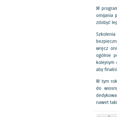
W program
omijania 
zdobyć le
Szkoleni
bezpieczn
wręcz oni
ogólnie 
kolejnym 
aby final
W tym rok
do wiosny
dedykowan
nawet tak