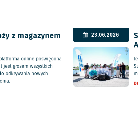
óży z magazynem
S
23.06.2026
platforma online poświęcona
Je
at jest głosem wszystkich
S
c do odkrywania nowych
mł
enia.
D