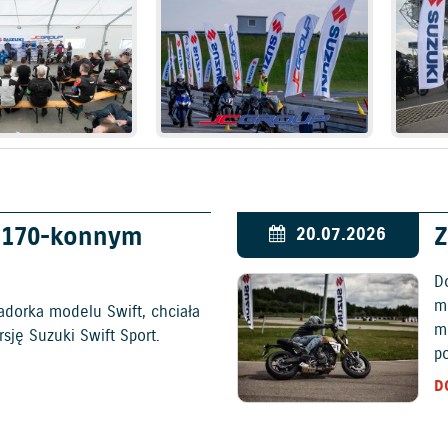
w 170-konnym
Z
20.07.2026
D
mo
adorka modelu Swift, chciała
m
ję Suzuki Swift Sport.
p
D