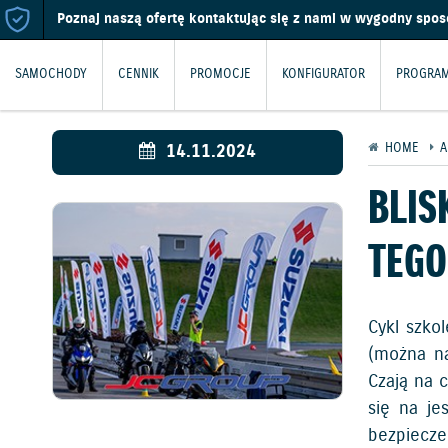
Poznaj naszą ofertę kontaktując się z nami w wygodny spo
SAMOCHODY
CENNIK
PROMOCJE
KONFIGURATOR
PROGRAM
14.11.2024
HOME
A
BLIS
TEGO
Cykl szko
(można na
Czają na 
się na je
bezpiecze