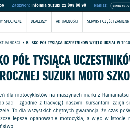
sób
Zadzwoń:
Infolinia Suzuki
22 899 88 98
Napisz:
Y SPECJALNE
DEALERZY
AKTUALNOŚCI
SERWIS I CZĘŚCI ZAMIENN
KTUALNOŚCI
BLISKO PÓŁ TYSIĄCA UCZESTNIKÓW WZIĘŁO UDZIAŁ W TEG
KO PÓŁ TYSIĄCA UCZESTNIK
ROCZNEJ SUZUKI MOTO SZKO
leń dla motocyklistów na maszynach marki z Hamamatsu z
pisać - zgodnie z tradycją) naszymi kursantami zajęli 
czele. To dla wszystkich chętnych gwarancja, że czas poś
szcze lepsze opanowanie motocykla, a więc w istocie 
ństwo.