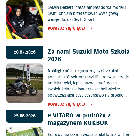
Sylwia Dekiert, nasza ambasadorka modelu
Swift, chciała przetestować wyścigową
wersję Suzuki Swift Sport.
DOWIEDZ SIĘ WIĘCEJ
Za nami Suzuki Moto Szkoła
20.07.2026
2026
Dobiegł końca tegoroczny cykl szkoleń,
podczas których motocykliści rozwijali swoje
umiejętności, lepiej poznali możliwości
swoich jednośladów oraz zdobyli wiedzę
podwyższającą bezpieczeństwo na drogach.
DOWIEDZ SIĘ WIĘCEJ
e VITARA w podróży z
25.06.2026
magazynem KUKBUK
Kultowy magazyn i wiodąca platforma online