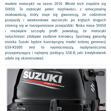
modele motocykli na sezon 2016. Wśród nich znajdzie się
SV650. To motocykl pełen możliwości, z emocjonalną
osobowością, który staje się gwarancją, że codzienne
przejazdy i weekendowe wycieczki po krętych drogach
zmienią się w niezapomniane przejażdżki. Niska masa SV650
i niezwykle szczupły profil powodują, że motocykl
natychmiast zdobywa zaufanie kierowcy. Sportową gwiazdą
stoiska Suzuki będzie koncepcyjny model szóstej generacji
GSX-R1000. Jest to najmocniejszy, najdynamiczniej
przyspieszający i najlepiej jeżdżący GSX-R, jaki kiedykolwiek
udało się skonstruować.