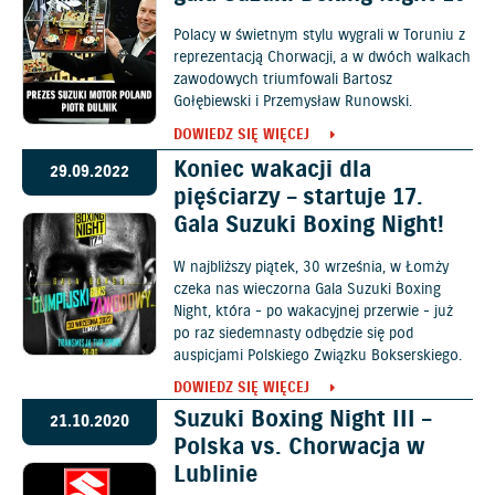
Polacy w świetnym stylu wygrali w Toruniu z
reprezentacją Chorwacji, a w dwóch walkach
zawodowych triumfowali Bartosz
Gołębiewski i Przemysław Runowski.
DOWIEDZ SIĘ WIĘCEJ
Koniec wakacji dla
29.09.2022
pięściarzy – startuje 17.
Gala Suzuki Boxing Night!
W najbliższy piątek, 30 września, w Łomży
czeka nas wieczorna Gala Suzuki Boxing
Night, która - po wakacyjnej przerwie - już
po raz siedemnasty odbędzie się pod
auspicjami Polskiego Związku Bokserskiego.
DOWIEDZ SIĘ WIĘCEJ
Suzuki Boxing Night III –
21.10.2020
Polska vs. Chorwacja w
Lublinie