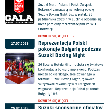
Suzuki Motor Poland i Polski Związek
Bokserski zapraszają na kolejną edycję
Suzuki Boxing Night. Już w piątek, 23
października 2020 r. w Lublinie odbędzie się
mecz pomiędzy reprezentacjami Polski i
Chorwacji.
DOWIEDZ SIĘ WIĘCEJ
Reprezentacja Polski
27.07.2019
pokonuje Bułgarię podczas
Suzuki Boxing Night
26 lipca w Hotelu Hilton odbyła się światowa
konfrontacja boksu olimpijskiego. Podczas
meczu bokserskiego, zrealizowanego w
formule Suzuki Boxing Night, rękawice
skrzyżowali zawodnicy w 9 kategoriach
wagowych. Reprezentacja Polski pokonała
Bułgarię 10:6.
DOWIEDZ SIĘ WIĘCEJ
Suzuki sponsoruje oficjalny
25.07.2019