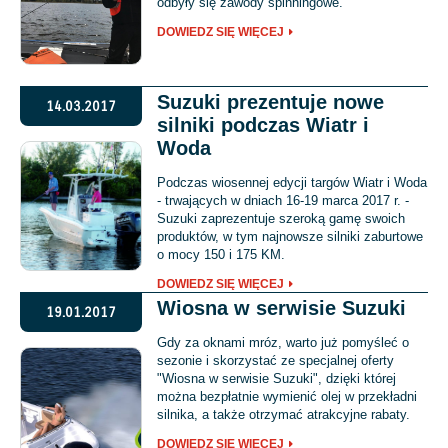
odbyły się zawody spinningowe.
DOWIEDZ SIĘ WIĘCEJ
Suzuki prezentuje nowe
14.03.2017
silniki podczas Wiatr i
Woda
Podczas wiosennej edycji targów Wiatr i Woda
- trwających w dniach 16-19 marca 2017 r. -
Suzuki zaprezentuje szeroką gamę swoich
produktów, w tym najnowsze silniki zaburtowe
o mocy 150 i 175 KM.
DOWIEDZ SIĘ WIĘCEJ
Wiosna w serwisie Suzuki
19.01.2017
Gdy za oknami mróz, warto już pomyśleć o
sezonie i skorzystać ze specjalnej oferty
"Wiosna w serwisie Suzuki", dzięki której
można bezpłatnie wymienić olej w przekładni
silnika, a także otrzymać atrakcyjne rabaty.
DOWIEDZ SIĘ WIĘCEJ