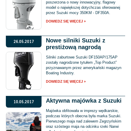
poszerzona o nowy innowacyjny, flagowy
model o największej dotychczas oferowanej
przez Suzuki mocy 350KM - DF350A.
DOWIEDZ SIĘ WIĘCEJ
Nowe silniki Suzuki z
26.05.2017
prestiżową nagrodą
Silniki zaburtowe Suzuki DF150AP/175AP
zostały nagrodzone tytułem „Top Product”
przyznawanym przez amerykański magazyn
Boating Industry.
DOWIEDZ SIĘ WIĘCEJ
Aktywna majówka z Suzuki
10.05.2017
Majówka obfitowała w imprezy wędkarskie,
podczas których obecna była marka Suzuki.
Pierwszego maja nad zalewem Zegrzyńskim
oraz szóstego maja na odcinku rzeki Narwi