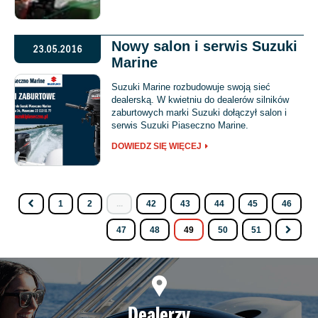
Nowy salon i serwis Suzuki
23.05.2016
Marine
Suzuki Marine rozbudowuje swoją sieć
dealerską. W kwietniu do dealerów silników
zaburtowych marki Suzuki dołączył salon i
serwis Suzuki Piaseczno Marine.
DOWIEDZ SIĘ WIĘCEJ
1
2
...
42
43
44
45
46
47
48
49
50
51
Dealerzy