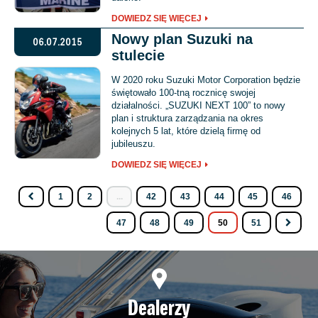
DOWIEDZ SIĘ WIĘCEJ
Nowy plan Suzuki na
06.07.2015
stulecie
W 2020 roku Suzuki Motor Corporation będzie
świętowało 100-tną rocznicę swojej
działalności. „SUZUKI NEXT 100” to nowy
plan i struktura zarządzania na okres
kolejnych 5 lat, które dzielą firmę od
jubileuszu.
DOWIEDZ SIĘ WIĘCEJ
1
2
...
42
43
44
45
46
47
48
49
50
51
Dealerzy