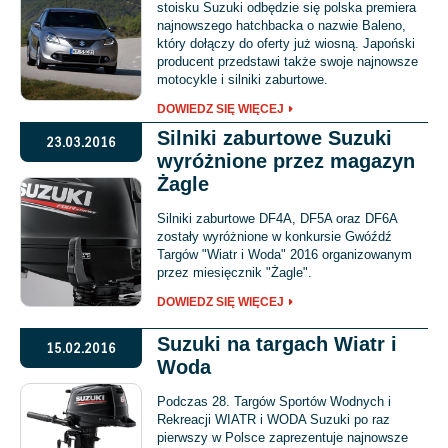
stoisku Suzuki odbędzie się polska premiera
najnowszego hatchbacka o nazwie Baleno,
który dołączy do oferty już wiosną. Japoński
producent przedstawi także swoje najnowsze
motocykle i silniki zaburtowe.
DOWIEDZ SIĘ WIĘCEJ
Silniki zaburtowe Suzuki
23.03.2016
wyróżnione przez magazyn
Żagle
Silniki zaburtowe DF4A, DF5A oraz DF6A
zostały wyróżnione w konkursie Gwóźdź
Targów "Wiatr i Woda" 2016 organizowanym
przez miesięcznik "Żagle".
DOWIEDZ SIĘ WIĘCEJ
Suzuki na targach Wiatr i
15.02.2016
Woda
Podczas 28. Targów Sportów Wodnych i
Rekreacji WIATR i WODA Suzuki po raz
pierwszy w Polsce zaprezentuje najnowsze