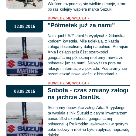
Wkrótce rozpoczną się wielkie emocje, które
po raz kolejny wspiera marka Suzuki.
DOWIEDZ SIĘ WIĘCEJ
"Półmetek już za nami"
12.08.2015
Nasz jacht S/Y JoinUs wypłynął z Gdańska
końcem kwietnia. Mile uciekają, z każdą
załogą docieraliśmy dalej na północ. Po rejsie
Arka i osiągnięciu 81st szerokości
geograficznej północnej możemy mówić że
półmetek już za nami. Najwyższa pora na
relacje i informacje z pokładu. Postaramy się
przemieszać nowe wieści z historiami z
zakończonych etapów.
DOWIEDZ SIĘ WIĘCEJ
Sobota - czas zmiany załogi
08.08.2015
na jachcie JoinUs.
Słuchamy opowieści załogi Arka Stryjskiego-
ta wysłała silnik Suzuki z całym inwentarzem
ponad 81st szerokości geograficznej
północnej;-) Po krótkim lawirowaniu w gęstym
paku lodowym można było zapłynąć naprawdę
daleko.