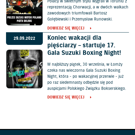
Polacy w świetnym stylu wygrali w Toruniu z
reprezentacją Chorwacji, a w dwóch walkach
zawodowych triumfowali Bartosz
Gołębiewski i Przemysław Runowski.
DOWIEDZ SIĘ WIĘCEJ
Koniec wakacji dla
29.09.2022
pięściarzy – startuje 17.
Gala Suzuki Boxing Night!
W najbliższy piątek, 30 września, w Łomży
czeka nas wieczorna Gala Suzuki Boxing
Night, która - po wakacyjnej przerwie - już
po raz siedemnasty odbędzie się pod
auspicjami Polskiego Związku Bokserskiego.
DOWIEDZ SIĘ WIĘCEJ