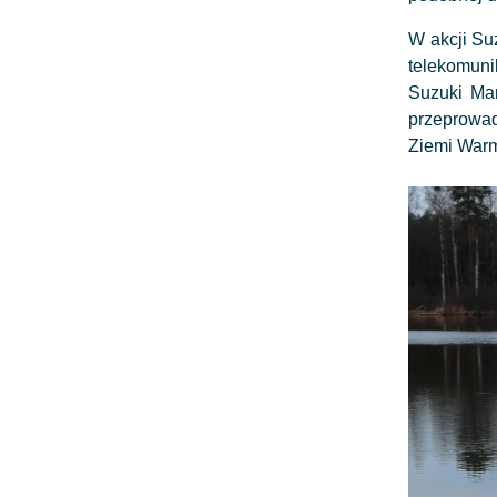
W akcji Su
telekomuni
Suzuki Ma
przeprowad
Ziemi Warm