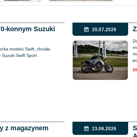
170-konnym Suzuki
Z
20.07.2026
Do
mo
rka modelu Swift, chciała
mo
Suzuki Swift Sport.
po
D
ży z magazynem
S
23.06.2026
A