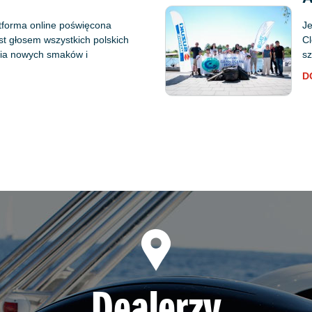
tforma online poświęcona
Je
est głosem wszystkich polskich
Cl
ania nowych smaków i
sz
D
Dealerzy