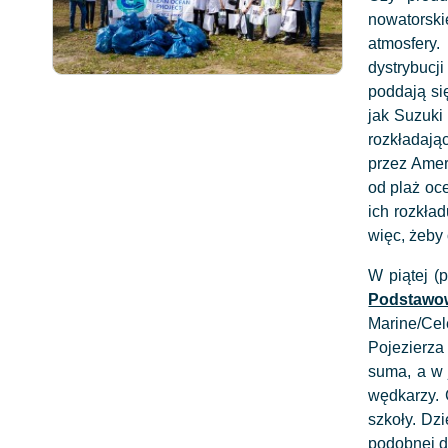
nowatorski
atmosfery
dystrybucj
poddają si
jak Suzuki
rozkładają
przez Amer
od plaż oc
ich rozkła
więc, żeby
W piątej (
Podstawow
Marine/Cel
Pojezierza
suma, a w 
wędkarzy. 
szkoły. Dzi
podobnej d