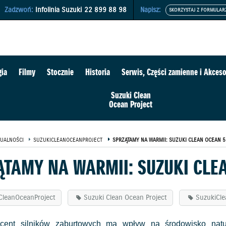
Zadzwoń:
Infolinia Suzuki
22 899 88 98
Napisz:
gia
Filmy
Stocznie
Historia
Serwis, Części zamienne i Akceso
Suzuki Clean
Ocean Project
UALNOŚCI
SUZUKICLEANOCEANPROJECT
SPRZĄTAMY NA WARMII: SUZUKI CLEAN OCEAN 5
ĄTAMY NA WARMII: SUZUKI CLE
CleanOceanProject
Suzuki Clean Ocean Project
SuzukiCl
cent silników zaburtowych ma wpływ na środowisko natu