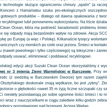
e technologie służące ograniczeniu chmury „spalin” (a raczej
. Koncern z Hamamatsu szuka pro-ekologicznych oszczędnoś
i gotowych produktów – dlatego od dawna opakowania z tworz
ę recyklingowi lub/i ponownemu wykorzystaniu. Na liście dział
 Clean Ocean, która ma podnieść świadomość problemu śmieci
ce się odpady mają bezpośredni wpływ na zdrowie. Akcja SC
ykę po Europę (a więc i Polskę). Kilkanaście tysięcy wolont
eanicznych czy morskich po rzeki oraz jeziora. Śmieci w konta
du (nawet powolnego i tylko częściowego) są toksyczne i zani
 odpady usuwać, eliminować i poddawać recyklingowi.
polskiej) edycji akcji Suzuki Clean Ocean skorzystaliśmy z wy
ej nr 3 imienia Ziemi Warmińskiej w Barczewie.
Przy wsp
estic (z siedzibą w Barczewskim Dworze) tym razem zajęli
 Olsztyńskiego doskonale znają wędkarze, bo jest „rybny”. Z
jeziorze o głębokości nawet 35 m żyją liczne szczupaki czy sa
Ci niestety pozostawiają po sobie ogromne ilości śmieci i to 
eci wraz z nauczycielkami w ciągu zaledwie kilku godzin zebrał
robnicy pozostawionej nad brzegami Jeziora Wadąg.