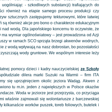
 uogólniając - szkodliwych substancji) trafiających do
ci również na etapie samego procesu produkcji czy
yw sztucznych zastępujemy tekturowymi, które łatwiej
ań są również akcje pro bono o charakterze edukacyjnym
 nad wodą. Dla japońskiego koncernu to oczywiste, że
O ma wymiar ogólnoświatowy – jest prowadzona od Azji
ariuszy w ramach SCO sprząta brzegi akwenów wodnych,
kcie z wodą wpływają na nasz dobrostan, bo pozostałości
eczyszczają wody gruntowe. We wspólnym interesie leży
datnej pomocy dzieci i kadry nauczycielskiej
ze Szkoły
ółudziale dilera marki Suzuki na Warmii – firm ITA
śmy się uprzątnięciem okolic jeziora Wadąg. Akwen z
łowiono tu m.in. jeden z największych w Polsce okazów
ndacze. Woda w jeziorze jest przejrzysta, co przyciąga
nimi właśnie zajmowali się wolontariusze z barczewskiej
y kilkanaście worków puszek, toreb foliowych, butelek i