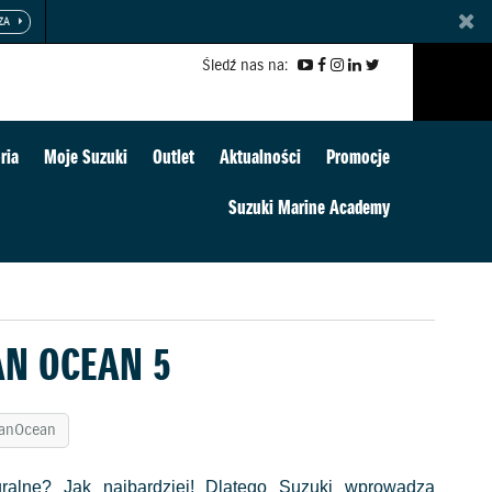
Śledź nas na:
ria
Moje Suzuki
Outlet
Aktualności
Promocje
Suzuki Marine Academy
AN OCEAN 5
eanOcean
ralne? Jak najbardziej! Dlatego Suzuki wprowadza