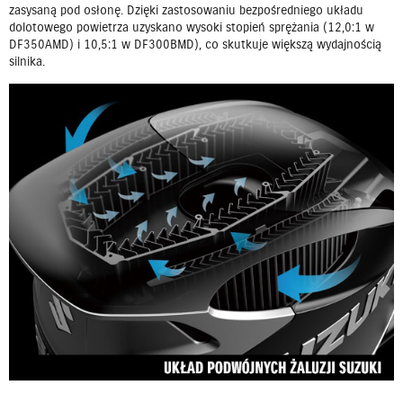
zasysaną pod osłonę. Dzięki zastosowaniu bezpośredniego układu
dolotowego powietrza uzyskano wysoki stopień sprężania (12,0:1 w
DF350AMD) i 10,5:1 w DF300BMD), co skutkuje większą wydajnością
silnika.