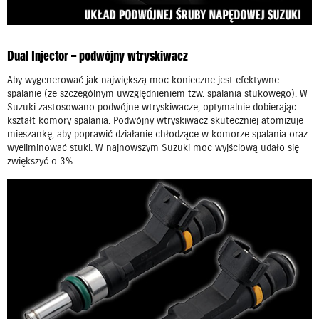
Dual Injector – podwójny wtryskiwacz
Aby wygenerować jak największą moc konieczne jest efektywne
spalanie (ze szczególnym uwzględnieniem tzw. spalania stukowego). W
Suzuki zastosowano podwójne wtryskiwacze, optymalnie dobierając
kształt komory spalania. Podwójny wtryskiwacz skuteczniej atomizuje
mieszankę, aby poprawić działanie chłodzące w komorze spalania oraz
wyeliminować stuki. W najnowszym Suzuki moc wyjściową udało się
zwiększyć o 3%.