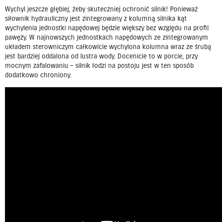
Wychyl jeszcze głębiej, żeby skuteczniej ochronić silnik! Ponieważ
siłownik hydrauliczny jest zintegrowany z kolumną silnika kąt
wychylenia jednostki napędowej będzie większy bez względu na profil
pawęży. W najnowszych jednostkach napędowych ze zintegrowanym
układem sterowniczym całkowicie wychylona kolumna wraz ze śrubą
jest bardziej oddalona od lustra wody. Docenicie to w porcie, przy
mocnym zafalowaniu – silnik łodzi na postoju jest w ten sposób
dodatkowo chroniony.