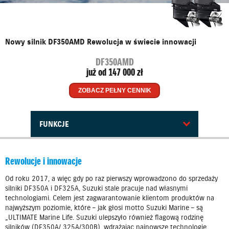
Nowy silnik DF350AMD Rewolucja w świecie innowacji
DF350AMD
już od 147 000 zł
ZOBACZ PEŁNY CENNIK
FUNKCJE
Rewolucje i innowacje
Od roku 2017, a więc gdy po raz pierwszy wprowadzono do sprzedaży
silniki DF350A i DF325A, Suzuki stale pracuje nad własnymi
technologiami. Celem jest zagwarantowanie klientom produktów na
najwyższym poziomie, które – jak głosi motto Suzuki Marine – są
„ULTIMATE Marine Life. Suzuki ulepszyło również flagową rodzinę
silników (DF350A/ 325A/300B), wdrażając najnowsze technologie.