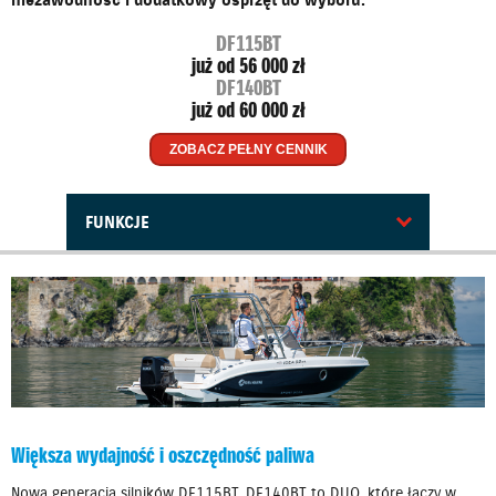
DF115BT
już od 56 000 zł
DF140BT
już od 60 000 zł
ZOBACZ PEŁNY CENNIK
FUNKCJE
Większa wydajność i oszczędność paliwa
Nowa generacja silników DF115BT, DF140BT to DUO, które łączy w