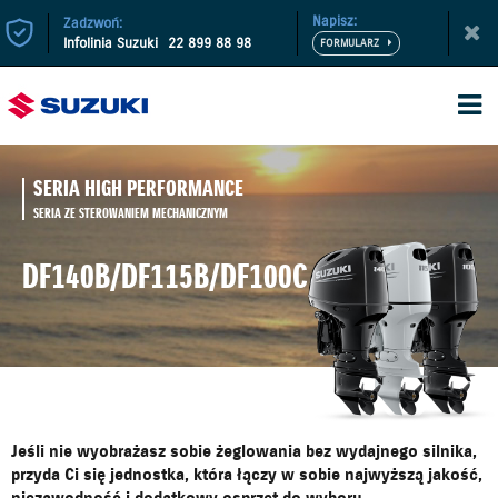
Napisz:
Zadzwoń:
Infolinia Suzuki
22 899 88 98
SERIA HIGH PERFORMANCE
SERIA ZE STEROWANIEM MECHANICZNYM
DF140B/DF115B/DF100C
Jeśli nie wyobrażasz sobie żeglowania bez wydajnego silnika,
przyda Ci się jednostka, która łączy w sobie najwyższą jakość,
niezawodność i dodatkowy osprzęt do wyboru.