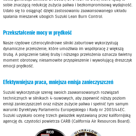
sobie znaczącą redukcję zużycia paliwa i bezkompromisową wydajność.
Udało się to osiągnąć dzięki zastosowaniu zaawansowanego układu
spalania mieszanek ubogich Suzuki Lean Burn Control.
Przekształcenie mocy w prędkość
Nasze rzędowe czterocylindrowe silniki zaburtowe wykorzystują
dynamiczne przełożenie, które umożliwia im współpracę z większą
śrubą. A połączenie takiej śruby i niższego przełożenia oznacza świetny
moment obrotowy, niesamowite przyspieszenie i wywołującą dreszczyk
emocji prędkość.
Efektywniejsza praca, mniejsza emisja zanieczyszczeń
Suzuki wykorzystuje szereg swoich zaawansowanych rozwiązań
technicznych w silnikach 4-suwowych, aby zapewnić niższy poziom
emisji zanieczyszczeń oraz niższe zużycie paliwa i spełnić tym samym
warunki Dyrektywy Parlamentu Europejskiego i Rady nr 2003/44EC.
Suzuki uzyskało ocenę trzech gwiazdek wystawianą przez kalifornijską
agencję ds. czystości powietrza CARB (California Air Resources Board).