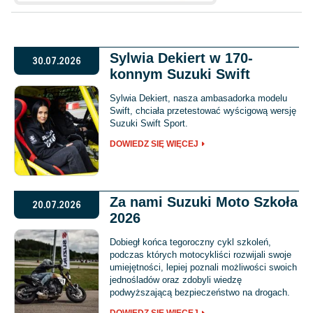
Sylwia Dekiert w 170-
30.07.2026
konnym Suzuki Swift
Sylwia Dekiert, nasza ambasadorka modelu
Swift, chciała przetestować wyścigową wersję
Suzuki Swift Sport.
DOWIEDZ SIĘ WIĘCEJ
Za nami Suzuki Moto Szkoła
20.07.2026
2026
Dobiegł końca tegoroczny cykl szkoleń,
podczas których motocykliści rozwijali swoje
umiejętności, lepiej poznali możliwości swoich
jednośladów oraz zdobyli wiedzę
podwyższającą bezpieczeństwo na drogach.
DOWIEDZ SIĘ WIĘCEJ