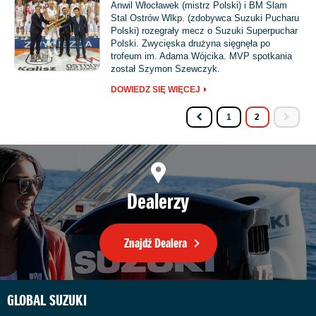
Anwil Włocławek (mistrz Polski) i BM Slam
Stal Ostrów Wlkp. (zdobywca Suzuki Pucharu
Polski) rozegrały mecz o Suzuki Superpuchar
Polski. Zwycięska drużyna sięgnęła po
trofeum im. Adama Wójcika. MVP spotkania
został Szymon Szewczyk.
DOWIEDZ SIĘ WIĘCEJ
1
2
Dealerzy
Znajdź Dealera
GLOBAL SUZUKI