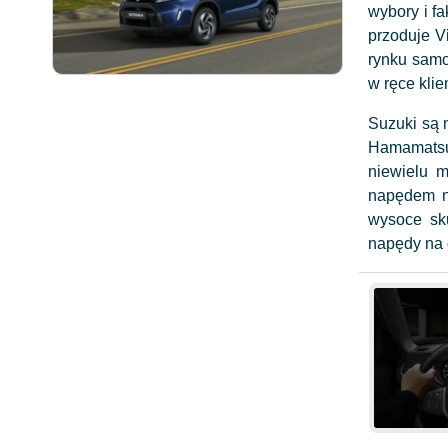
wybory i f
przoduje V
rynku samo
w ręce kli
Suzuki są 
Hamamatsu 
niewielu 
napędem na
wysoce sk
napędy na o