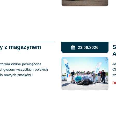
ży z magazynem
S
23.06.2026
A
tforma online poświęcona
Je
est głosem wszystkich polskich
Cl
ania nowych smaków i
sz
D