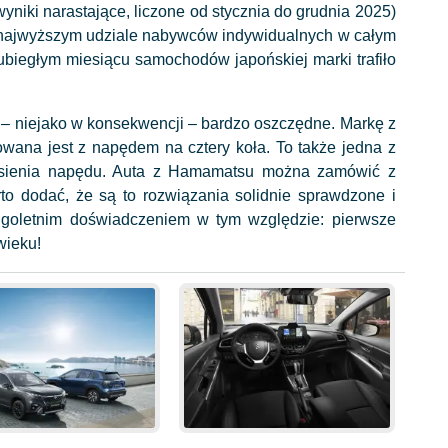
yniki narastające, liczone od stycznia do grudnia 2025)
 o najwyższym udziale nabywców indywidualnych w całym
biegłym miesiącu samochodów japońskiej marki trafiło
z – niejako w konsekwencji – bardzo oszczędne. Markę z
wana jest z napędem na cztery koła. To także jedna z
iesienia napędu. Auta z Hamamatsu można zamówić z
to dodać, że są to rozwiązania solidnie sprawdzone i
ugoletnim doświadczeniem w tym względzie: pierwsze
wieku!