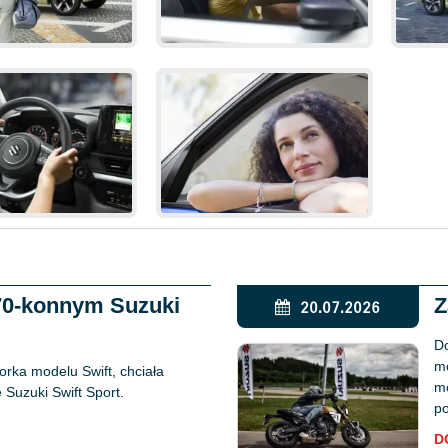
170-konnym Suzuki
Z
20.07.2026
Do
mo
rka modelu Swift, chciała
mo
Suzuki Swift Sport.
po
D