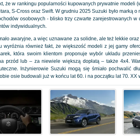
akt, że w rankingu popularności kupowanych prywatnie modeli (w
itara, S-Cross oraz Swift. W grudniu 2025 Suzuki było marką
chodów osobowych - blisko trzy czwarte zarejestrowanych w u
entów indywidualnych.
mało awaryjne, a więc uznawane za solidne, ale też lekkie ora
wyróżnia również fakt, że większość modeli z jej gamy ofero
marek, która swoim klientom proponuje wybór układu przen
 przód lub – za niewiele większą dopłatą – także 4x4. War
uteczne. Inżynierowie Suzuki mogą się śmiało pochwalić dł
bie osie budowali już w końcu lat 60. i na początku lat 70. XX 