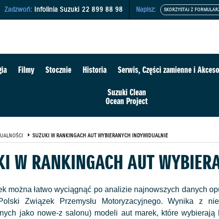
Zadzwoń:
Infolinia Suzuki
22 899 88 98
Napisz:
gia
Filmy
Stocznie
Historia
Serwis, Części zamienne i Akceso
Suzuki Clean
Ocean Project
UALNOŚCI
SUZUKI W RANKINGACH AUT WYBIERANYCH INDYWIDUALNIE
KI W RANKINGACH AUT WYBIER
ek można łatwo wyciągnąć po analizie najnowszych danych opu
lski Związek Przemysłu Motoryzacyjnego. Wynika z nieg
anych jako nowe-z salonu) modeli aut marek, które wybierają 