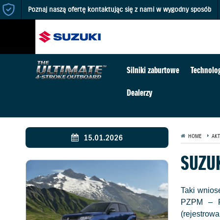
Poznaj naszą ofertę kontaktując się z nami w wygodny sposób
Silniki zaburtowe
Technolo
Dealerzy
15.01.2026
HOME
AKT
SUZU
Taki wnios
PZPM – Po
(rejestrow