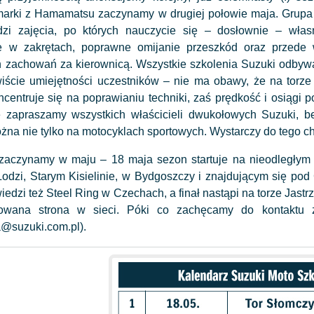
marki z Hamamatsu zaczynamy w drugiej połowie maja. Grupa
dzi zajęcia, po których nauczycie się – dosłownie – włas
 w zakrętach, poprawne omijanie przeszkód oraz przede 
 zachowań za kierownicą. Wszystkie szkolenia Suzuki odby
iście umiejętności uczestników – nie ma obawy, że na torze 
ncentruje się na poprawianiu techniki, zaś prędkość i osiągi 
e zapraszamy wszystkich właścicieli dwukołowych Suzuki, 
żna nie tylko na motocyklach sportowych. Wystarczy do tego 
 zaczynamy w maju – 18 maja sezon startuje na nieodległym
Łodzi, Starym Kisielinie, w Bydgoszczy i znajdującym się p
edzi też Steel Ring w Czechach, a finał nastąpi na torze Jastr
owana strona w sieci. Póki co zachęcamy do kontaktu
@suzuki.com.pl).