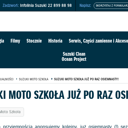
Zadzwoń:
Infolinia Suzuki
22 899 88 98
Napisz:
gia
Filmy
Stocznie
Historia
Serwis, Części zamienne i Akceso
Suzuki Clean
Ocean Project
UALNOŚCI
SUZUKI MOTO SZKOŁA
SUZUKI MOTO SZKOŁA JUŻ PO RAZ OSIEMNASTY!
KI MOTO SZKOŁA JUŻ PO RAZ OS
Moto Szkoła
przyjemnością anonsujemy kolejny, już osiemnasty (!) sez