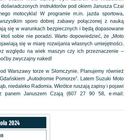
 doświadczonych instruktorów pod okiem Janusza Czai
nego motocykla! W programie m.in. jazda sportowa,
wszystkim sporo dobrej zabawy połączonej z nauką
wają się w warunkach bezpiecznych i będą dopasowane
ktoś sobie nie poradzi. Warto dopowiedzieć, że „Moto
pojawiają się w miarę rozwijania własnych umiejętności.
bez względu na wiek maszyn czy ich przeznaczenie –
choćby zwyczajny naked!
 od Warszawy torze w Słomczynie. Planujemy również
od Gdańskiem „Autodromie Pomorze”. Latem Suzuki Moto
ząb, niedaleko Radomia. Wkrótce ruszają zapisy i pojawi
 z panem Januszem Czają (607 27 90 58, e-mail: