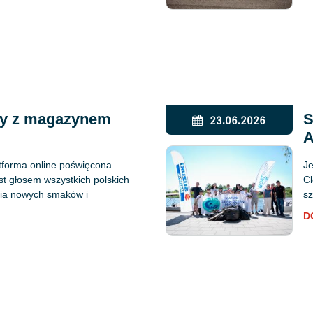
ży z magazynem
S
23.06.2026
A
tforma online poświęcona
Je
est głosem wszystkich polskich
Cl
ania nowych smaków i
sz
D