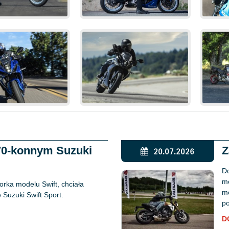
170-konnym Suzuki
Z
20.07.2026
Do
mo
rka modelu Swift, chciała
mo
Suzuki Swift Sport.
po
D