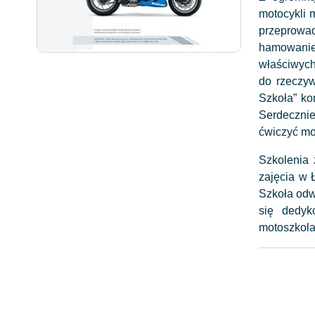
motocykli 
przeprowa
hamowanie
właściwych
do rzeczyw
Szkoła” ko
Serdeczni
ćwiczyć mo
Szkolenia
zajęcia w 
Szkoła odwi
się dedyk
motoszkola