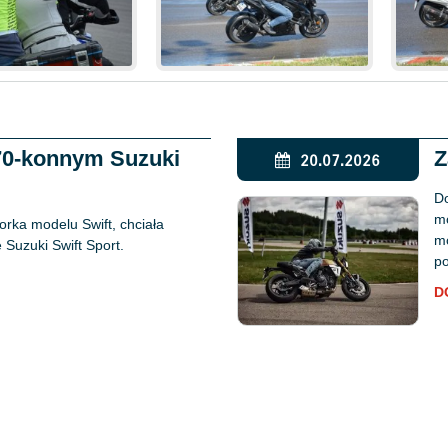
170-konnym Suzuki
Z
20.07.2026
Do
mo
rka modelu Swift, chciała
mo
Suzuki Swift Sport.
po
D