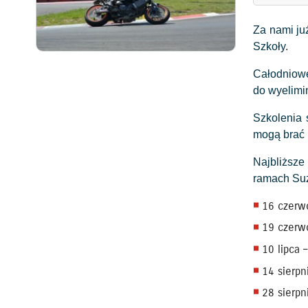
Za nami ju
Szkoły.
Całodniowe
do wyelimi
Szkolenia 
mogą brać 
Najbliższe
ramach Suz
16 czerwc
19 czerw
10 lipca –
14 sierpn
28 sierpni