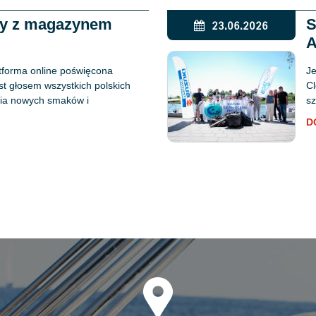
ży z magazynem
S
23.06.2026
A
tforma online poświęcona
Je
est głosem wszystkich polskich
Cl
ania nowych smaków i
sz
D