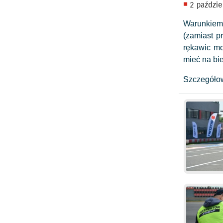
2 paździe
Warunkiem u
(zamiast p
rękawic mo
mieć na bi
Szczegółow