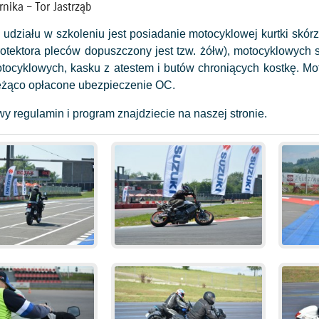
rnika – Tor Jastrząb
działu w szkoleniu jest posiadanie motocyklowej kurtki skórzan
rotektora pleców dopuszczony jest tzw. żółw), motocyklowych s
tocyklowych, kasku z atestem i butów chroniących kostkę. Mot
eżąco opłacone ubezpieczenie OC.
y regulamin i program znajdziecie na naszej stronie.