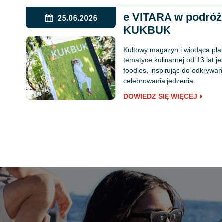
e VITARA w podró
25.06.2026
KUKBUK
Kultowy magazyn i wiodąca pla
tematyce kulinarnej od 13 lat j
foodies, inspirując do odkryw
celebrowania jedzenia.
DOWIEDZ SIĘ WIĘCEJ