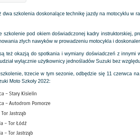
ż dwa szkolenia doskonalące technikę jazdy na motocyklu w
 szkolenie pod okiem doświadczonej kadry instruktorskiej, pro
nowania złych nawyków w prowadzeniu motocykla i doskonaleni
są też okazją do spotkania i wymiany doświadczeń z innymi w
udział wyłącznie użytkownicy jednośladów Suzuki bez względu
 szkolenie, trzecie w tym sezonie, odbędzie się 11 czerwca n
uki Moto Szkoły 2022:
a – Stary Kisielin
ca – Autodrom Pomorze
 Tor Jastrząb
ia – Tor Łódź
a – Tor Jastrząb