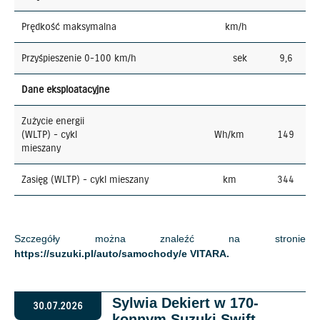
Prędkość maksymalna
km/h
Przyśpieszenie 0-100 km/h
sek
9,6
Dane eksploatacyjne
Zużycie energii
(WLTP) - cykl
Wh/km
149
mieszany
Zasięg (WLTP) - cykl mieszany
km
344
Szczegóły można znaleźć na stronie
https://suzuki.pl/auto/samochody/e VITARA
.
Sylwia Dekiert w 170-
30.07.2026
konnym Suzuki Swift