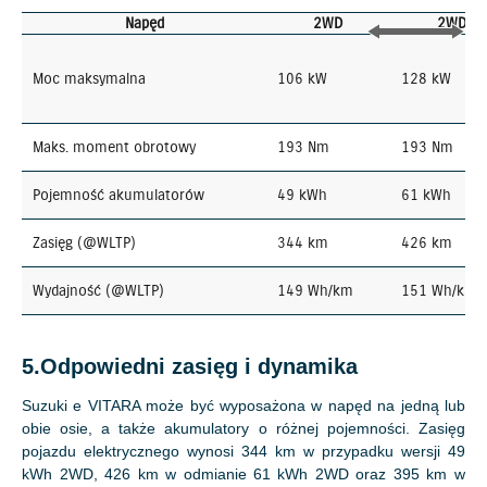
Napęd
2WD
2WD
Moc maksymalna
106 kW
128 kW
Maks. moment obrotowy
193 Nm
193 Nm
Pojemność akumulatorów
49 kWh
61 kWh
Zasięg (@WLTP)
344 km
426 km
Wydajność (@WLTP)
149 Wh/km
151 Wh/km
5.Odpowiedni zasięg i dynamika
Suzuki e VITARA może być wyposażona w napęd na jedną lub
obie osie, a także akumulatory o różnej pojemności. Zasięg
pojazdu elektrycznego wynosi 344 km w przypadku wersji 49
kWh 2WD, 426 km w odmianie 61 kWh 2WD oraz 395 km w