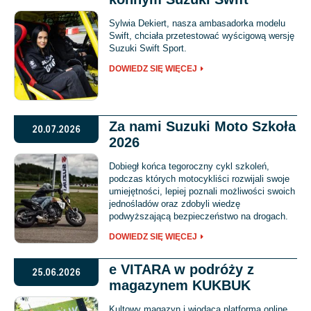
Sylwia Dekiert, nasza ambasadorka modelu
Swift, chciała przetestować wyścigową wersję
Suzuki Swift Sport.
DOWIEDZ SIĘ WIĘCEJ
Za nami Suzuki Moto Szkoła
20.07.2026
2026
Dobiegł końca tegoroczny cykl szkoleń,
podczas których motocykliści rozwijali swoje
umiejętności, lepiej poznali możliwości swoich
jednośladów oraz zdobyli wiedzę
podwyższającą bezpieczeństwo na drogach.
DOWIEDZ SIĘ WIĘCEJ
e VITARA w podróży z
25.06.2026
magazynem KUKBUK
Kultowy magazyn i wiodąca platforma online