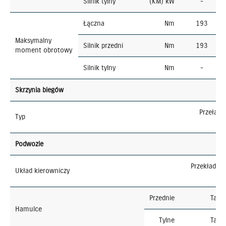
Silnik tylny
(KM) kW
-
Łączna
Nm
193
Maksymalny
Silnik przedni
Nm
193
moment obrotowy
Silnik tylny
Nm
-
Skrzynia biegów
Przeładn
Typ
Podwozie
Przekładni
Układ kierowniczy
Przednie
Tarc
Hamulce
Tylne
Tarc