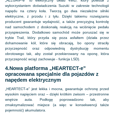
„ALLGRIP-e” to elektryczny układ 4WD, który powstał z
wykorzystaniem doświadczenia Suzuki w zakresie technologii
napędu na cztery koła. Tworzą go dwa niezależne silniki
elektryczne, z przodu i z tyłu. Dzięki takiemu rozwiązaniu
producent gwarantuje wydajność, a także precyzyjną kontrolę
nad samochodem z doskonałą reakcją na wciśnięcie pedału
przyspieszenia. Dodatkowo samochód może poruszać się w
trybie Trail, który przyda się poza asfaltem (działa przez
dohamowanie kół, które się obracają, bo opony straciły
przyczepność oraz odpowiednią dystrybucję momentu
obrotowego tak, aby został przekierowany na oponę, która
przyczepność wciąż zachowuje - funkcja LSD).
4.Nowa platforma „HEARTECT-e”
opracowana specjalnie dla pojazdów z
napędem elektrycznym
„HEARTECT-e” jest lekka i mocna, gwarantuje ochronę przed
wysokim napięciem oraz – dzięki krótkim zwisom – przestronne
wnętrze auta. Podłogę poprowadzono tak, aby
zmaksymalizować miejsce (a więc w konsekwencji także
pojemność) akumulatora.