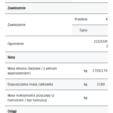
Zawieszenie
Przednie
Kol
Zawieszenie
Tylne
W
225/55R18 (
Ogumienie
225/
Masy
Masa własna (bazowa / z pełnym
kg
1700/1702
wyposażeniem)
Dopuszczalna masa całkowita
kg
2180
Masa maksymalna przyczepy (z
kg
hamulcem / bez hamulca)
Osiągi