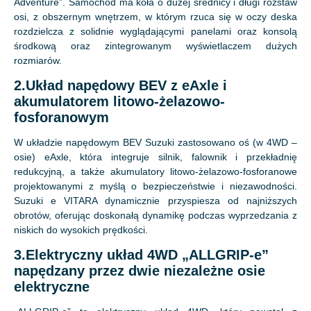
Adventure”. Samochód ma koła o dużej średnicy i długi rozstaw
osi, z obszernym wnętrzem, w którym rzuca się w oczy deska
rozdzielcza z solidnie wyglądającymi panelami oraz konsolą
środkową oraz zintegrowanym wyświetlaczem dużych
rozmiarów.
2.Układ napędowy BEV z eAxle i
akumulatorem litowo-żelazowo-
fosforanowym
W układzie napędowym BEV Suzuki zastosowano oś (w 4WD –
osie) eAxle, która integruje silnik, falownik i przekładnię
redukcyjną, a także akumulatory litowo-żelazowo-fosforanowe
projektowanymi z myślą o bezpieczeństwie i niezawodności.
Suzuki e VITARA dynamicznie przyspiesza od najniższych
obrotów, oferując doskonałą dynamikę podczas wyprzedzania z
niskich do wysokich prędkości.
3.Elektryczny układ 4WD „ALLGRIP-e”
napędzany przez dwie niezależne osie
elektryczne