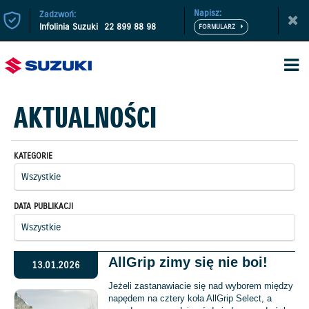
Napisz:
Zadzwoń:
Infolinia Suzuki
22 899 88 98
AKTUALNOŚCI
KATEGORIE
DATA PUBLIKACJI
AllGrip zimy się nie boi!
13.01.2026
Jeżeli zastanawiacie się nad wyborem między
napędem na cztery koła AllGrip Select, a