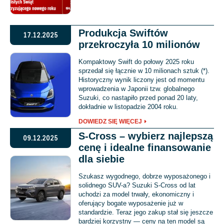
Produkcja Swiftów
17.12.2025
przekroczyła 10 milionów
Kompaktowy Swift do połowy 2025 roku
sprzedał się łącznie w 10 milionach sztuk (*).
Historyczny wynik liczony jest od momentu
wprowadzenia w Japonii tzw. globalnego
Suzuki, co nastąpiło przed ponad 20 laty,
dokładnie w listopadzie 2004 roku.
DOWIEDZ SIĘ WIĘCEJ
S-Cross – wybierz najlepszą
09.12.2025
cenę i idealne finansowanie
dla siebie
Szukasz wygodnego, dobrze wyposażonego i
solidnego SUV-a? Suzuki S-Cross od lat
uchodzi za model trwały, ekonomiczny i
oferujący bogate wyposażenie już w
standardzie. Teraz jego zakup stał się jeszcze
bardziej korzystny — ceny na ten model są