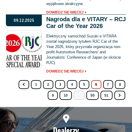
wyjątkowo atrakcyjne.
DOWIEDZ SIĘ WIĘCEJ
Nagroda dla e VITARY – RCJ
09.12.2025
Car of the Year 2026
Elektryczny samochód Suzuki e VITARA
został nagrodzony tytułem RJC Car of the
Year 2026, który przyznała organizacja non-
profit Automotive Researchers' and
Journalists’ Conference of Japan (w skrócie
RJC).
DOWIEDZ SIĘ WIĘCEJ
1
2
3
4
5
6
7
8
9
10
...
50
51
Dealerzy