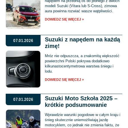
napędem na przednią oś do jednego z dwóch
modeli Suzuki (Vitara lub S-Cross), zimowa
aura powinna rozwiać wasze wątpliwości.
DOWIEDZ SIĘ WIĘCEJ
Suzuki z napędem na każdą
07.01.2026
zimę!
Mróz nie odpuszcza, a znakomitą większość
powierzchni Polski pokrywa dodatkowo
kilkunastocentymetrowa warstwa śniegu i
lodu.
DOWIEDZ SIĘ WIĘCEJ
Suzuki Moto Szkoła 2025 –
07.01.2026
krótkie podsumowanie
Wprawdzie warunki pogodowe w całym kraju i
śnieg skutecznie uniemożliwiają jazdę
motocyklem, co jednak nie zmienia faktu, że