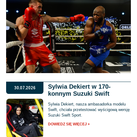
Sylwia Dekiert w 170-
30.07.2026
konnym Suzuki Swift
Sylwia Dekiert, nasza ambasadorka modelu
Swift, chciała przetestować wyścigową wersję
Suzuki Swift Sport.
DOWIEDZ SIĘ WIĘCEJ