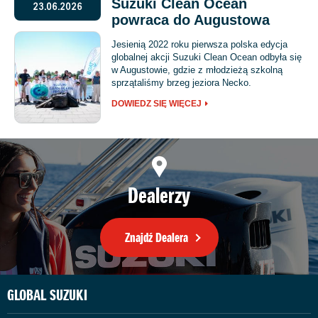
Suzuki Clean Ocean
23.06.2026
powraca do Augustowa
Jesienią 2022 roku pierwsza polska edycja
globalnej akcji Suzuki Clean Ocean odbyła się
w Augustowie, gdzie z młodzieżą szkolną
sprzątaliśmy brzeg jeziora Necko.
DOWIEDZ SIĘ WIĘCEJ
Dealerzy
Znajdź Dealera
GLOBAL SUZUKI