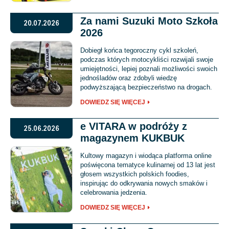
Za nami Suzuki Moto Szkoła
20.07.2026
2026
Dobiegł końca tegoroczny cykl szkoleń,
podczas których motocykliści rozwijali swoje
umiejętności, lepiej poznali możliwości swoich
jednośladów oraz zdobyli wiedzę
podwyższającą bezpieczeństwo na drogach.
DOWIEDZ SIĘ WIĘCEJ
e VITARA w podróży z
25.06.2026
magazynem KUKBUK
Kultowy magazyn i wiodąca platforma online
poświęcona tematyce kulinarnej od 13 lat jest
głosem wszystkich polskich foodies,
inspirując do odkrywania nowych smaków i
celebrowania jedzenia.
DOWIEDZ SIĘ WIĘCEJ