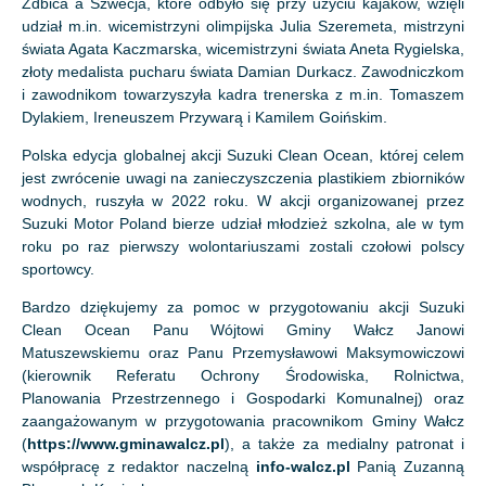
Zdbica a Szwecja, które odbyło się przy użyciu kajaków, wzięli
udział m.in. wicemistrzyni olimpijska Julia Szeremeta, mistrzyni
świata Agata Kaczmarska, wicemistrzyni świata Aneta Rygielska,
złoty medalista pucharu świata Damian Durkacz. Zawodniczkom
i zawodnikom towarzyszyła kadra trenerska z m.in. Tomaszem
Dylakiem, Ireneuszem Przywarą i Kamilem Goińskim.
Polska edycja globalnej akcji Suzuki Clean Ocean, której celem
jest zwrócenie uwagi na zanieczyszczenia plastikiem zbiorników
wodnych, ruszyła w 2022 roku. W akcji organizowanej przez
Suzuki Motor Poland bierze udział młodzież szkolna, ale w tym
roku po raz pierwszy wolontariuszami zostali czołowi polscy
sportowcy.
Bardzo dziękujemy za pomoc w przygotowaniu akcji Suzuki
Clean Ocean Panu Wójtowi Gminy Wałcz Janowi
Matuszewskiemu oraz Panu Przemysławowi Maksymowiczowi
(kierownik Referatu Ochrony Środowiska, Rolnictwa,
Planowania Przestrzennego i Gospodarki Komunalnej) oraz
zaangażowanym w przygotowania pracownikom Gminy Wałcz
(
https://www.gminawalcz.pl
), a także za medialny patronat i
współpracę z redaktor naczelną
info-walcz.pl
Panią Zuzanną