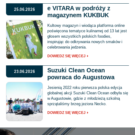
e VITARA w podróży z
25.06.2026
magazynem KUKBUK
Kultowy magazyn i wiodąca platforma online
poświęcona tematyce kulinarnej od 13 lat jest
głosem wszystkich polskich foodies,
inspirując do odkrywania nowych smaków i
celebrowania jedzenia.
DOWIEDZ SIĘ WIĘCEJ
Suzuki Clean Ocean
23.06.2026
powraca do Augustowa
Jesienią 2022 roku pierwsza polska edycja
globalnej akcji Suzuki Clean Ocean odbyła się
w Augustowie, gdzie z młodzieżą szkolną
sprzątaliśmy brzeg jeziora Necko.
DOWIEDZ SIĘ WIĘCEJ