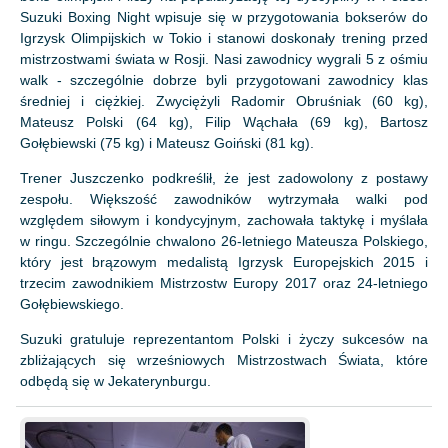
Suzuki Boxing Night wpisuje się w przygotowania bokserów do
Igrzysk Olimpijskich w Tokio i stanowi doskonały trening przed
mistrzostwami świata w Rosji. Nasi zawodnicy wygrali 5 z ośmiu
walk - szczególnie dobrze byli przygotowani zawodnicy klas
średniej i ciężkiej. Zwyciężyli Radomir Obruśniak (60 kg),
Mateusz Polski (64 kg), Filip Wąchała (69 kg), Bartosz
Gołębiewski (75 kg) i Mateusz Goiński (81 kg).
Trener Juszczenko podkreślił, że jest zadowolony z postawy
zespołu. Większość zawodników wytrzymała walki pod
względem siłowym i kondycyjnym, zachowała taktykę i myślała
w ringu. Szczególnie chwalono 26-letniego Mateusza Polskiego,
który jest brązowym medalistą Igrzysk Europejskich 2015 i
trzecim zawodnikiem Mistrzostw Europy 2017 oraz 24-letniego
Gołębiewskiego.
Suzuki gratuluje reprezentantom Polski i życzy sukcesów na
zbliżających się wrześniowych Mistrzostwach Świata, które
odbędą się w Jekaterynburgu.