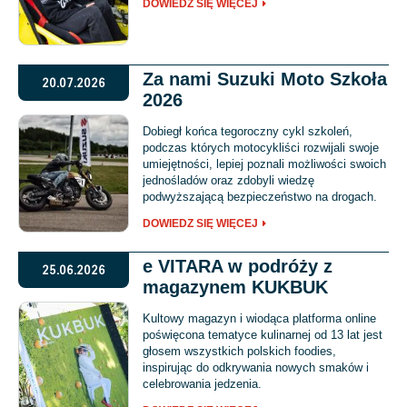
DOWIEDZ SIĘ WIĘCEJ
Za nami Suzuki Moto Szkoła
20.07.2026
2026
Dobiegł końca tegoroczny cykl szkoleń,
podczas których motocykliści rozwijali swoje
umiejętności, lepiej poznali możliwości swoich
jednośladów oraz zdobyli wiedzę
podwyższającą bezpieczeństwo na drogach.
DOWIEDZ SIĘ WIĘCEJ
e VITARA w podróży z
25.06.2026
magazynem KUKBUK
Kultowy magazyn i wiodąca platforma online
poświęcona tematyce kulinarnej od 13 lat jest
głosem wszystkich polskich foodies,
inspirując do odkrywania nowych smaków i
celebrowania jedzenia.