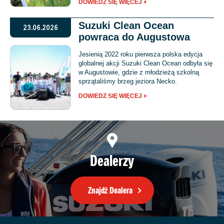
DOWIEDZ SIĘ WIĘCEJ
Suzuki Clean Ocean
23.06.2026
powraca do Augustowa
Jesienią 2022 roku pierwsza polska edycja
globalnej akcji Suzuki Clean Ocean odbyła się
w Augustowie, gdzie z młodzieżą szkolną
sprzątaliśmy brzeg jeziora Necko.
DOWIEDZ SIĘ WIĘCEJ
Dealerzy
Znajdź Dealera