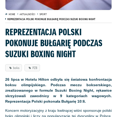
HOME
AKTUALNOŚCI
SPORT
REPREZENTACJA POLSKI POKONUJE BUŁGARIĘ PODCZAS SUZUKI BOXING NIGHT
REPREZENTACJA POLSKI
POKONUJE BUŁGARIĘ PODCZAS
SUZUKI BOXING NIGHT
boks
PZB
26 lipca w Hotelu Hilton odbyła się światowa konfrontacja
boksu olimpijskiego. Podczas meczu bokserskiego,
zrealizowanego w formule Suzuki Boxing Night, rękawice
skrzyżowali zawodnicy w 9 kategoriach wagowych.
Reprezentacja Polski pokonała Bułgarię 10:6.
Koncern motoryzacyjny z kraju kwitnącej wiśni sponsoruje polski
boks olimpijski i liczy na popularyzację tej dyscypliny w Polsce.