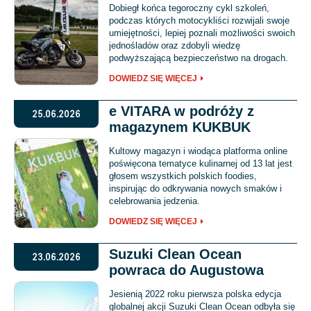
Dobiegł końca tegoroczny cykl szkoleń,
podczas których motocykliści rozwijali swoje
umiejętności, lepiej poznali możliwości swoich
jednośladów oraz zdobyli wiedzę
podwyższającą bezpieczeństwo na drogach.
DOWIEDZ SIĘ WIĘCEJ
e VITARA w podróży z
25.06.2026
magazynem KUKBUK
Kultowy magazyn i wiodąca platforma online
poświęcona tematyce kulinarnej od 13 lat jest
głosem wszystkich polskich foodies,
inspirując do odkrywania nowych smaków i
celebrowania jedzenia.
DOWIEDZ SIĘ WIĘCEJ
Suzuki Clean Ocean
23.06.2026
powraca do Augustowa
Jesienią 2022 roku pierwsza polska edycja
globalnej akcji Suzuki Clean Ocean odbyła się