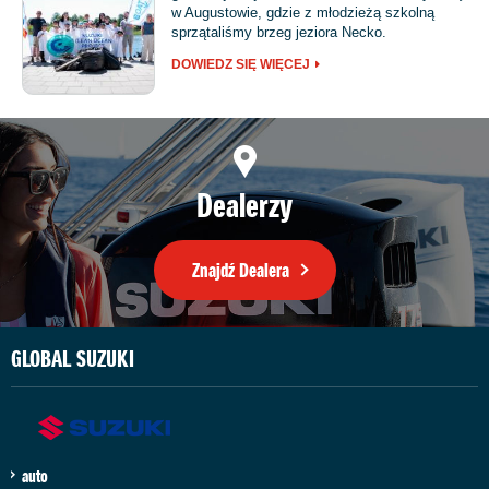
w Augustowie, gdzie z młodzieżą szkolną
sprzątaliśmy brzeg jeziora Necko.
DOWIEDZ SIĘ WIĘCEJ
Dealerzy
Znajdź Dealera
GLOBAL SUZUKI
auto