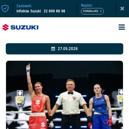
Napisz:
Zadzwoń:
Infolinia Suzuki
22 899 88 98
27.05.2026