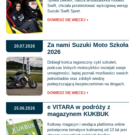
Sylwia Dekiert, nasza ambasadorka modelu
Swift, chciała przetestować wyścigową wersję
Suzuki Swift Sport.
DOWIEDZ SIĘ WIĘCEJ
Za nami Suzuki Moto Szkoła
20.07.2026
2026
Dobiegł końca tegoroczny cykl szkoleń,
podczas których motocykliści rozwijali swoje
umiejętności, lepiej poznali możliwości swoich
jednośladów oraz zdobyli wiedzę
podwyższającą bezpieczeństwo na drogach.
DOWIEDZ SIĘ WIĘCEJ
e VITARA w podróży z
25.06.2026
magazynem KUKBUK
Kultowy magazyn i wiodąca platforma online
poświęcona tematyce kulinarnej od 13 lat jest