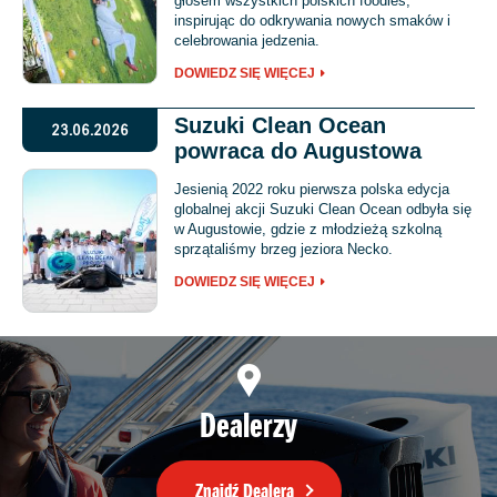
głosem wszystkich polskich foodies,
inspirując do odkrywania nowych smaków i
celebrowania jedzenia.
DOWIEDZ SIĘ WIĘCEJ
Suzuki Clean Ocean
23.06.2026
powraca do Augustowa
Jesienią 2022 roku pierwsza polska edycja
globalnej akcji Suzuki Clean Ocean odbyła się
w Augustowie, gdzie z młodzieżą szkolną
sprzątaliśmy brzeg jeziora Necko.
DOWIEDZ SIĘ WIĘCEJ
Dealerzy
Znajdź Dealera