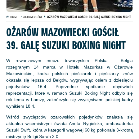
HOME
AKTUALNOŚCI
OŻARÓW MAZOWIECKI GOŚCIŁ 39. GALĘ SUZUKI BOXING NIGHT
OŻARÓW MAZOWIECKI GOŚCIŁ
39. GALĘ SUZUKI BOXING NIGHT
W rewanżowym meczu towarzyskim Polska – Belgia
rozegranym 14 marca w Hotelu Mazurkas w Ożarowie
Mazowieckim, kadra polskich pięściarek i pięściarzy znów
okazała się lepsza od Belgów, wygrywając osiem z dziesięciu
pojedynków 16:4. Poprzednie spotkanie obydwóch
reprezentacji, które w ramach Suzuki Boxing Night odbyło się
rok temu w Łomży, zakończyło się zwycięstwem polskiej kadry
wynikiem 18:4.
Wśród zwycięzców ożarowskich pojedynków znalazła się
aktualna wicemistrzyni świata Aneta Rygielska, ambasadorka
Suzuki Swift, która w kategorii wagowej 60 kg pokonała 3-krotną
mistrzynię Belgii Sarah 3:0.