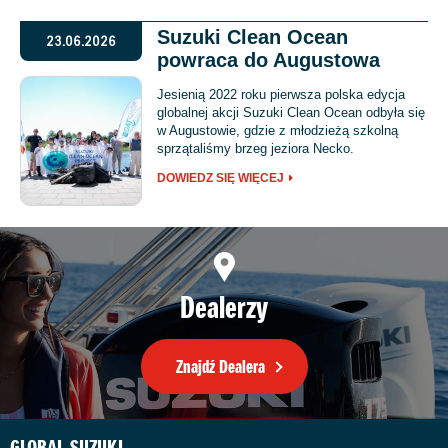
Suzuki Clean Ocean
23.06.2026
powraca do Augustowa
Jesienią 2022 roku pierwsza polska edycja
globalnej akcji Suzuki Clean Ocean odbyła się
w Augustowie, gdzie z młodzieżą szkolną
sprzątaliśmy brzeg jeziora Necko.
DOWIEDZ SIĘ WIĘCEJ
Dealerzy
Znajdź Dealera