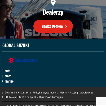
Dealerzy
Znajdź Dealera
GLOBAL SUZUKI
auto
moto
marine
Gwarancja
Kontakt
Polityka prywatności
Media
Akcje przywoławcze
EU DATA ACT (akt o danych)
Dyrektywa Bateryjna
COPYRIGHT © 2026 BY SUZUKI MOTOR POLAND SP. Z O.O. WSZELKIE PRAWA ZASTRZEŻONE.