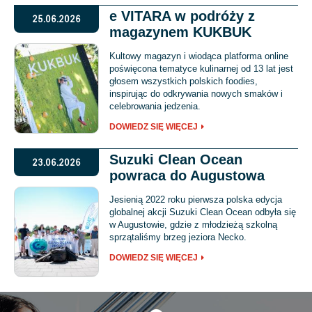
e VITARA w podróży z
25.06.2026
magazynem KUKBUK
Kultowy magazyn i wiodąca platforma online
poświęcona tematyce kulinarnej od 13 lat jest
głosem wszystkich polskich foodies,
inspirując do odkrywania nowych smaków i
celebrowania jedzenia.
DOWIEDZ SIĘ WIĘCEJ
Suzuki Clean Ocean
23.06.2026
powraca do Augustowa
Jesienią 2022 roku pierwsza polska edycja
globalnej akcji Suzuki Clean Ocean odbyła się
w Augustowie, gdzie z młodzieżą szkolną
sprzątaliśmy brzeg jeziora Necko.
DOWIEDZ SIĘ WIĘCEJ