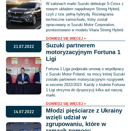
W salonach marki Suzuki debiutuje S-Cross z
nowym układem napędowym Strong Hybrid,
czyli z tzw. pełną hybrydą. Rozwiązania
techniczne samochodu, który został
opracowany w Suzuki Motor Corporation,
przetestowano w modelu Vitara Strong Hybrid.
DOWIEDZ SIĘ WIĘCEJ
Suzuki partnerem
21.07.2022
motoryzacyjnym Fortuna 1
Ligi
Fortuna 1 Liga podpisała umowę o współpracy
z Suzuki Motor Poland, na mocy której Suzuki
zostało partnerem motoryzacyjnym rozgrywek
w sezonie 2022/2023. Każdy z klubów Fortuna
1 Ligi otrzyma do dyspozycji kilka aut naszej
marki.
DOWIEDZ SIĘ WIĘCEJ
Młodzi pięściarze z Ukrainy
14.07.2022
wzięli udział w
zgrupowaniu, które w
ramach pomocy