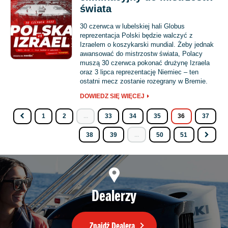
świata
30 czerwca w lubelskiej hali Globus
reprezentacja Polski będzie walczyć z
Izraelem o koszykarski mundial. Żeby jednak
awansować do mistrzostw świata, Polacy
muszą 30 czerwca pokonać drużynę Izraela
oraz 3 lipca reprezentację Niemiec – ten
ostatni mecz zostanie rozegrany w Bremie.
DOWIEDZ SIĘ WIĘCEJ
1
2
...
33
34
35
36
37
38
39
...
50
51
Dealerzy
Znajdź Dealera