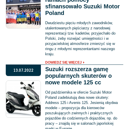
sfinansowało Suzuki Motor
Poland
Dwudziestu pięciu młodych zawodników,
utalentowanych pięściarzy z narodowej
reprezentacji tzw. kadetów, przyjechało do
Polski, żeby rozwijać umiejętności i w
przyjacielskiej atmosferze zmierzyć się w
ringu z młodymi reprezentantami naszego
kraju.
DOWIEDZ SIĘ WIĘCEJ
Suzuki rozszerza gamę
13.07.2022
popularnych skuterów o
nowe modele 125 cc
Od października w ofercie Suzuki Motor
Poland zadebiutują dwa nowe skutery:
Address 125 i Avenis 125. Jesienią obydwa
modele – propozycja dla kierowców
poszukujących zwinnych i praktycznych
pojazdów do codziennych dojazdów, np. do
pracy – znajdą się w salonach japońskiej
marki w Europie.