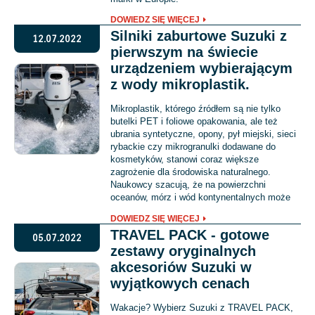
DOWIEDZ SIĘ WIĘCEJ
Silniki zaburtowe Suzuki z
12.07.2022
pierwszym na świecie
urządzeniem wybierającym
z wody mikroplastik.
Mikroplastik, którego źródłem są nie tylko
butelki PET i foliowe opakowania, ale też
ubrania syntetyczne, opony, pył miejski, sieci
rybackie czy mikrogranulki dodawane do
kosmetyków, stanowi coraz większe
zagrożenie dla środowiska naturalnego.
Naukowcy szacują, że na powierzchni
oceanów, mórz i wód kontynentalnych może
unosić się około 300 tysięcy ton
DOWIEDZ SIĘ WIĘCEJ
mikroplastiku.
TRAVEL PACK - gotowe
05.07.2022
zestawy oryginalnych
akcesoriów Suzuki w
wyjątkowych cenach
Wakacje? Wybierz Suzuki z TRAVEL PACK,