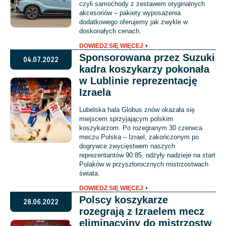
czyli samochody z zestawem oryginalnych
akcesoriów – pakiety wyposażenia
dodatkowego oferujemy jak zwykle w
doskonałych cenach.
DOWIEDZ SIĘ WIĘCEJ
Sponsorowana przez Suzuki
04.07.2022
kadra koszykarzy pokonała
w Lublinie reprezentację
Izraela
Lubelska hala Globus znów okazała się
miejscem sprzyjającym polskim
koszykarzom. Po rozegranym 30 czerwca
meczu Polska – Izrael, zakończonym po
dogrywce zwycięstwem naszych
reprezentantów 90:85, odżyły nadzieje na start
Polaków w przyszłorocznych mistrzostwach
świata.
DOWIEDZ SIĘ WIĘCEJ
Polscy koszykarze
28.06.2022
rozegrają z Izraelem mecz
eliminacyjny do mistrzostw