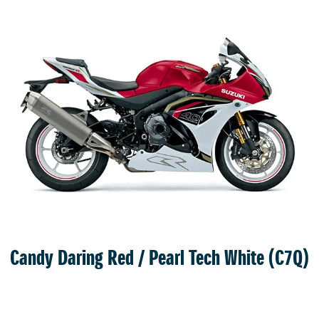
 przez SMP mogą Państwo wysłać wiadomość w powyższych celach na adre
r@suzuki.com.pl.
 Państwa danych osobowych stanowi art. 6 ust. 1 lit. a), b) lub f) RODO.
argi do Prezesa Urzędu Ochrony Danych Osobowych w razie uznania, że do
Candy Daring Red / Pearl Tech White (C7Q)