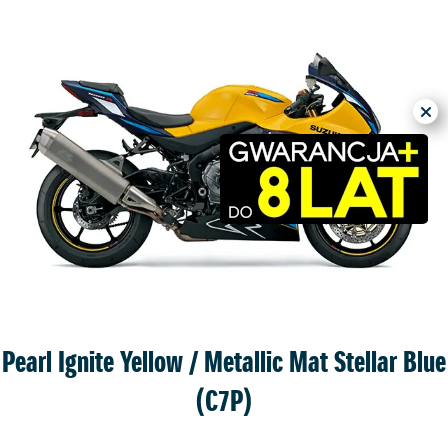
s: dane.osobowe@suzuki.com.pl. Kontakt do Inspektora
szło do naruszenia przepisów o ochronie danych osobowych.
Pearl Ignite Yellow / Metallic Mat Stellar Blue
(C7P)