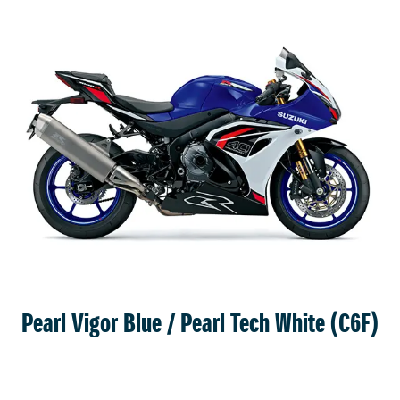
W przypadku danych osobowych przetwarzanych
Ochrony Danych Suzuki Motor Poland: inspekto
W zależności od sytuacji, podstawę przetwarzania
Przysługuje Państwu także prawo wniesienia sk
Pearl Vigor Blue / Pearl Tech White (C6F)