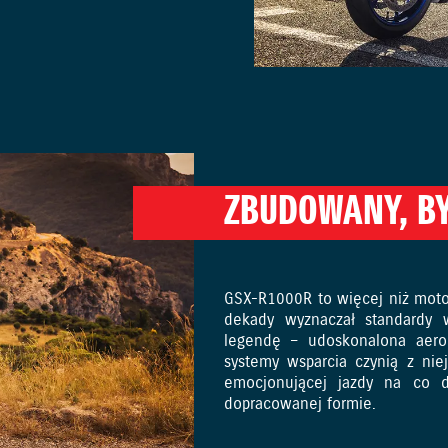
ZBUDOWANY, B
GSX-R1000R to więcej niż motoc
dekady wyznaczał standardy 
legendę – udoskonalona aerod
systemy wsparcia czynią z ni
emocjonującej jazdy na co d
dopracowanej formie.