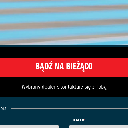
BĄDŹ NA BIEŻĄCO
Wybrany dealer skontaktuje się z Tobą
lera
DEALER