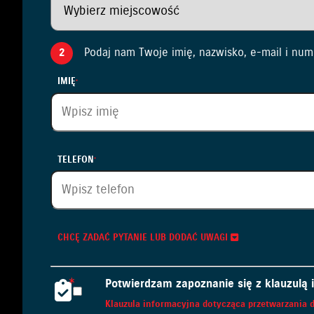
2
Podaj nam Twoje imię, nazwisko, e-mail i num
IMIĘ
TELEFON
CHCĘ ZADAĆ PYTANIE LUB DODAĆ UWAGI
Potwierdzam zapoznanie się z klauzulą
Klauzula informacyjna dotycząca przetwarzani